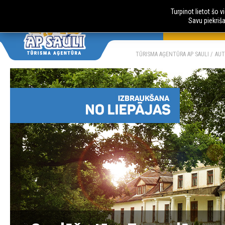
Turpinot lietot šo 
Savu piekriš
AUTOBUSU CE
LV
RU
TŪRISMA AĢENTŪRA AP SAULI
AUT