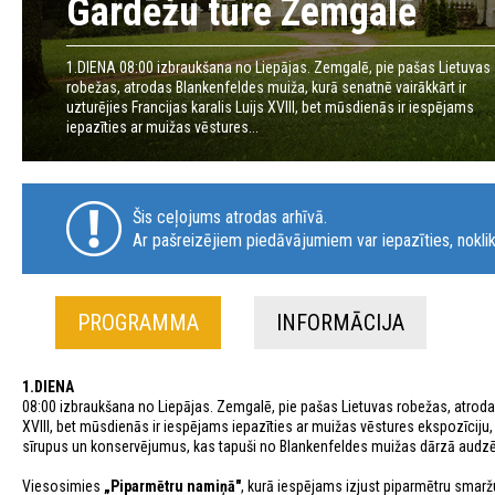
Gardēžu tūre Zemgalē
1.DIENA 08:00 izbraukšana no Liepājas. Zemgalē, pie pašas Lietuvas
robežas, atrodas Blankenfeldes muiža, kurā senatnē vairākkārt ir
uzturējies Francijas karalis Luijs XVIII, bet mūsdienās ir iespējams
iepazīties ar muižas vēstures...
Šis ceļojums atrodas arhīvā.
Ar pašreizējiem piedāvājumiem var iepazīties, noklik
PROGRAMMA
INFORMĀCIJA
1.DIENA
08:00 izbraukšana no Liepājas. Zemgalē, pie pašas Lietuvas robežas, atrod
XVIII, bet mūsdienās ir iespējams iepazīties ar muižas vēstures ekspozīciju,
sīrupus un konservējumus, kas tapuši no Blankenfeldes muižas dārzā audzē
Viesosimies
„Piparmētru namiņā"
, kurā iespējams izjust piparmētru smarž