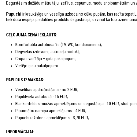
Degustēsim dažādu mētru tēju, zefīrus, cepumus, medu ar piparmētrām un 
Pupuchi
ir kraukšķīga un veselīga uzkoda no cūku pupām, kas radīta tepat L
tiek dota iespēja piedalīties produktu degustācijā, uzzināt kā top uzņēmumā
CEĻOJUMA CENĀ IEKĻAUTS:
Komfortabla autobusa īre (TV, WC, kondicionieris);
Degvielas izdevumi, autoceļu nodokļi;
Grupas vadītāja – gida pakalpojumi;
Vietējo gidu pakalpojumi.
PAPLDUS IZMAKSAS:
Veselības apdrošināšana - no 2 EUR;
Papildvieta autobusā - 15 EUR;
Blankenfeldes muižas apmeklējums un degustācija - 10 EUR, stud. pen
Piparmētru namiņa apmeklējums - 4 EUR;
Pupuchi ražotnes apmeklējums - 3,70 EUR;
INFORMĀCIJAI: