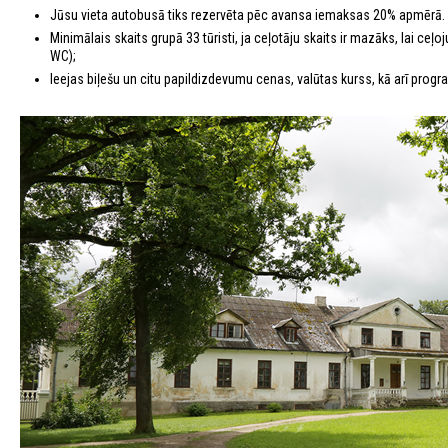
Jūsu vieta autobusā tiks rezervēta pēc avansa iemaksas 20% apmērā.
Minimālais skaits grupā 33 tūristi, ja ceļotāju skaits ir mazāks, lai c
WC);
Ieejas biļešu un citu papildizdevumu cenas, valūtas kurss, kā arī program