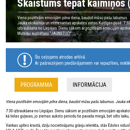
Skaistums tepat kaimiņos (
Viena pozitīvām emocijām pilna diena, baudot mūsu pašu labumus.
Jauka ekskursija un interesantas apskates vietas Kuldīgas pusē. 7:3
izbraukšana no Liepājas. Dienu sāksim ar pozitīvām emocijām apska
Murkšķu audzētavu “JAUNSTUČI”....
Šis ceļojums atrodas arhīvā.
Ar pašreizējiem piedāvājumiem var iepazīties, noklik
PROGRAMMA
INFORMĀCIJA
Viena pozitīvām emocijām pilna diena, baudot mūsu pašu labumus. Jauka eksk
7:30 izbraukšana no Liepājas. Dienu sāksim ar pozitīvām emocijām apskatot 
kā lielas guļavas, jo ziemas auksto periodu tie pavada miegā, bet silto laiku, 
Vankas upītes krastā, dziļu nocietinājumu grāvju ielenkta, stāv Ēdoles vidusla