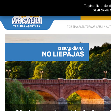
Turpinot lietot šo 
Savu piekriš
AUTOBUSU CE
LV
RU
TŪRISMA AĢENTŪRA AP SAULI
AUT