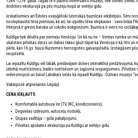
1264.-1276. gadā. Tagad te ir patiesi interesants muzejs, tiek svinēti svētki, r
dodoties ekskursijā pa pils muzeju kopā ar vietējo gidu.
Ieskatīsimies arī Ēdoles evaņģēliski luteriskās baznīcas iekštelpās. Seni no
noslepkavotā tēva piemiņai, kā arī, lai izpirktu tēva slepkavas - sava brāļa F
Interjerā ir grezni baroka un rokoko kokgriezumi. Baznīca ir viens no izcilāk
Kuldīga tiek dēvēta par ziemeļu Venēciju. Un kā nu ne – Ventas rumba un mūž
skaistais pilsētas dārzs un dabas takas gluži tāpat kā Venēcija ir kā īsts
pērle, kas 16.gs. bijusi Kurzemes hercogistes galvaspilsēta. Izstaigāsim pils
vecpilsētā.
Lai iepazītu Kuldīgu vēl labāk, piedāvājam doties interaktīvā piedzīvojumā, 
izbrīnā noelsīsimies, bailēs notrīsēsim un sajūsmā iespiegsimies. Pilsētas man
iedvesmojoši un baisi! Labākais veids kā iepazīt Kuldīgu - Dzīvais muzejs “s
Vakarpusē atgriešanās Liepājā.
CENĀ IEKĻAUTS:
Komfortabla autobusa īre (TV, WC, kondicionieris);
Degvielas izdevumi, autoceļu nodokļi;
Grupas vadītāja – gida pakalpojumi;
Pilsētas apskates ekskursija pa Kuldīgu ar vietējo gidu