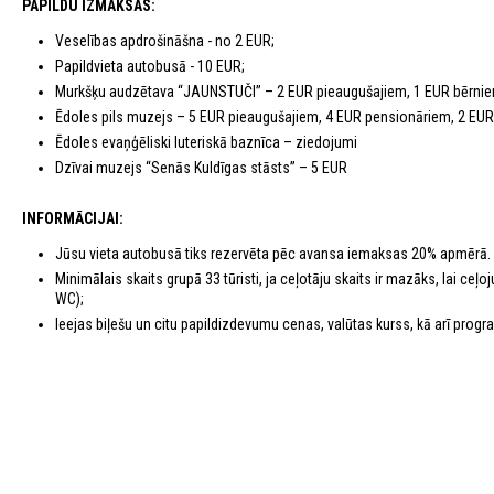
PAPILDU IZMAKSAS:
Veselības apdrošināšna - no 2 EUR;
Papildvieta autobusā - 10 EUR;
Murkšķu audzētava “JAUNSTUČI” – 2 EUR pieaugušajiem, 1 EUR bērni
Ēdoles pils muzejs – 5 EUR pieaugušajiem, 4 EUR pensionāriem, 2 EUR 
Ēdoles evaņģēliski luteriskā baznīca – ziedojumi
Dzīvai muzejs “Senās Kuldīgas stāsts” – 5 EUR
INFORMĀCIJAI:
Jūsu vieta autobusā tiks rezervēta pēc avansa iemaksas 20% apmērā.
Minimālais skaits grupā 33 tūristi, ja ceļotāju skaits ir mazāks, lai c
WC);
Ieejas biļešu un citu papildizdevumu cenas, valūtas kurss, kā arī program