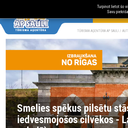
Turpinot lietot šo 
Savu piekriš
AUTOBUSU CE
LV
RU
TŪRISMA AĢENTŪRA AP SAULI
AUT
Smelies spēkus pilsētu stās
iedvesmojošos cilvēkos - L