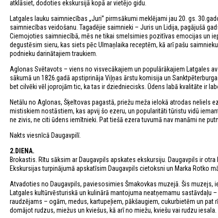
atklāsiet, dodoties ekskursijā kopā ar vietējo gidu.
Latgales lauku saimniecības „Juri” pirmsākumi meklējami jau 20. gs. 30.ga
saimniecības veidošanu. Tagadējie saimnieki – Juris un Lidija, pagājušā g
Ciemojoties saimniecībā, mēs ne tikai smelsimies pozitīvas emocijas un iep
degustēsim sieru, kas siets pēc Ulmaņlaika receptēm, kā arī pašu saimnieku 
podnieku darinātajiem traukiem.
Aglonas Svētavots – viens no visvecākajiem un populārākajiem Latgales avo
sākumā un 1826.gadā apstiprināja Viļņas ārstu komisija un Sanktpēterburga
bet cilvēki vēl joprojām tic, ka tas ir dziedniecisks. Ūdens labā kvalitāte ir lab
Netālu no Aglonas, Šķeltovas pagastā, priežu meža ielokā atrodas neliels e
mistiskiem nostāstiem, kas apvij šo ezeru, un popularitāti tūristu vidū ieman
ne zivis, ne citi ūdens iemītnieki. Pat tiešā ezera tuvumā nav manāmi ne putni
Nakts viesnīcā Daugavpilī.
2.DIENA.
Brokastis. Rītu sāksim ar Daugavpils apskates ekskursiju. Daugavpils ir otra 
Ekskursijas turpinājumā apskatīsim Daugavpils cietoksni un Marka Rotko mā
Atvadoties no Daugavpils, paviesosimies Šmakovkas muzejā. Šis muzejs, iespē
Latgales kultūrvēsturiskā un kulinārā mantojuma neatņemamu sastāvdaļu – pa
raudzējams – ogām, medus, kartupeļiem, pākšaugiem, cukurbietēm un pat rīsie
domājot rudzus, miežus un kviešus, kā arī no miežu, kviešu vai rudzu iesala.