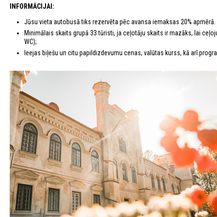
INFORMĀCIJAI:
Jūsu vieta autobusā tiks rezervēta pēc avansa iemaksas 20% apmērā.
Minimālais skaits grupā 33 tūristi, ja ceļotāju skaits ir mazāks, lai c
WC);
Ieejas biļešu un citu papildizdevumu cenas, valūtas kurss, kā arī program