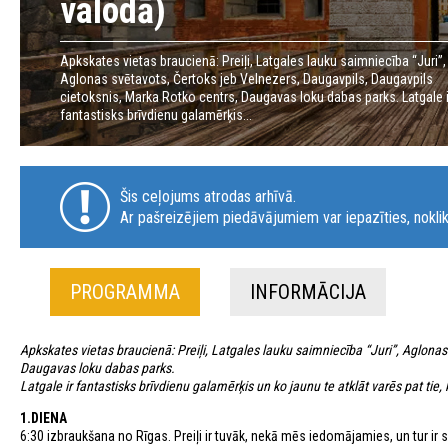
valodā)
Apkskates vietas braucienā: Preiļi, Latgales lauku saimniecība “Juri”,
Aglonas svētavots, Čertoks jeb Velnezers, Daugavpils, Daugavpils
cietoksnis, Marka Rotko centrs, Daugavas loku dabas parks. Latgale i
fantastisks brīvdienu galamērķis...
Šis ceļojums atrodas arhīvā.
Ar pašreizējiem piedāvājumiem var iepazīties, noklik
PROGRAMMA
INFORMĀCIJA
Apkskates vietas braucienā: Preiļi, Latgales lauku saimniecība “Juri”, Aglonas
Daugavas loku dabas parks.
Latgale ir fantastisks brīvdienu galamērķis un ko jaunu te atklāt varēs pat tie,
1.DIENA
6:30 izbraukšana no Rīgas. Preiļi ir tuvāk, nekā mēs iedomājamies, un tur ir