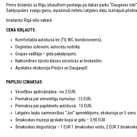
Pirms došanās uz Rīgu izbaudīsim pastaigu pa dabas parku “Daugavas loki”
Saelpojušies svaigu gaisu, iepazinuši nelielu Latgales daļu, izzinājuši pils
Ierašanās Rīgā vēlu vakarā.
CENĀ IEKĻAUTS:
Komfortabla autobusa īre (TV, WC, kondicionieris);
Degvielas izdevumi, autoceļu nodokļi;
Grupas vadītāja – gida pakalpojumi;
Naktsmītnes tūristu klases viesnīcās ar brokastīm;
Apskates ekskursija Preiļos un Daugavpilī
PAPILDU IZMAKSAS:
Veselības apdrošināšna - no 2 EUR;
Piemaksa par vienvietīgu numuriņu - 15 EUR;
Piemaksa par papildvietu autobusā - 15 EUR;
Latgales lauku saimniecības “Juri” apmeklējums, ekskursija un 5 sieru
Šmakovkas muzeja apskate kopā ar gidu – 3,90 EUR
Šmakovkas degustācija – 1 EUR 1 šmakovkas veids, 2 EUR 3 šmakovkas