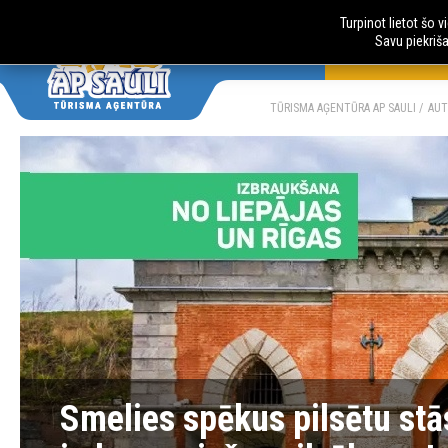
Turpinot lietot šo 
Savu piekriš
AUTOBUSU CE
LV
RU
TŪRISMA AĢENTŪRA AP SAULI
AUT
Smelies spēkus pilsētu stās