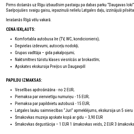
Pirms došanās uz Rīgu izbaudīsim pastaigu pa dabas parku “Daugavas loki”
Saelpojušies svaigu gaisu, iepazinuši nelielu Latgales daļu, izzinājuši pils
Ierašanās Rīgā vēlu vakarā.
CENĀ IEKĻAUTS:
Komfortabla autobusa īre (TV, WC, kondicionieris);
Degvielas izdevumi, autoceļu nodokļi;
Grupas vadītāja – gida pakalpojumi;
Naktsmītnes tūristu klases viesnīcās ar brokastīm;
Apskates ekskursija Preiļos un Daugavpilī
PAPILDU IZMAKSAS:
Veselības apdrošināšna - no 2 EUR;
Piemaksa par vienvietīgu numuriņu - 15 EUR;
Piemaksa par papildvietu autobusā - 15 EUR;
Latgales lauku saimniecības “Juri” apmeklējums, ekskursija un 5 sieru
Šmakovkas muzeja apskate kopā ar gidu – 3,90 EUR
Šmakovkas degustācija – 1 EUR 1 šmakovkas veids, 2 EUR 3 šmakovkas