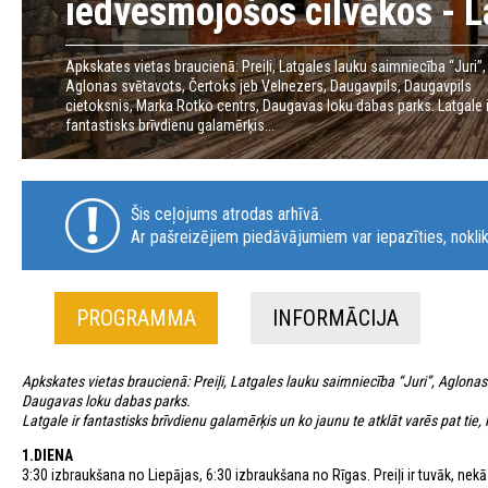
iedvesmojošos cilvēkos - L
Apkskates vietas braucienā: Preiļi, Latgales lauku saimniecība “Juri”,
Aglonas svētavots, Čertoks jeb Velnezers, Daugavpils, Daugavpils
cietoksnis, Marka Rotko centrs, Daugavas loku dabas parks. Latgale i
fantastisks brīvdienu galamērķis...
Šis ceļojums atrodas arhīvā.
Ar pašreizējiem piedāvājumiem var iepazīties, noklik
PROGRAMMA
INFORMĀCIJA
Apkskates vietas braucienā: Preiļi, Latgales lauku saimniecība “Juri”, Aglonas
Daugavas loku dabas parks.
Latgale ir fantastisks brīvdienu galamērķis un ko jaunu te atklāt varēs pat tie,
1.DIENA
3:30 izbraukšana no Liepājas, 6:30 izbraukšana no Rīgas. Preiļi ir tuvāk, ne