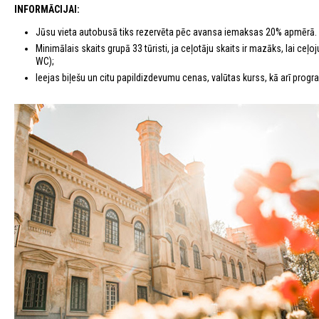
INFORMĀCIJAI:
Jūsu vieta autobusā tiks rezervēta pēc avansa iemaksas 20% apmērā.
Minimālais skaits grupā 33 tūristi, ja ceļotāju skaits ir mazāks, lai c
WC);
Ieejas biļešu un citu papildizdevumu cenas, valūtas kurss, kā arī program