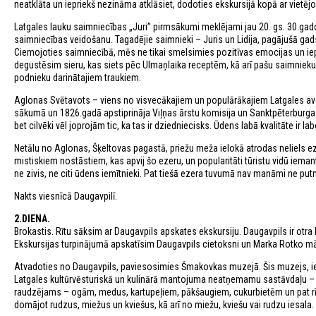
neatklāta un iepriekš nezināma atklāsiet, dodoties ekskursijā kopā ar vietējo
Latgales lauku saimniecības „Juri” pirmsākumi meklējami jau 20. gs. 30.ga
saimniecības veidošanu. Tagadējie saimnieki – Juris un Lidija, pagājušā g
Ciemojoties saimniecībā, mēs ne tikai smelsimies pozitīvas emocijas un iep
degustēsim sieru, kas siets pēc Ulmaņlaika receptēm, kā arī pašu saimnieku 
podnieku darinātajiem traukiem.
Aglonas Svētavots – viens no visvecākajiem un populārākajiem Latgales avo
sākumā un 1826.gadā apstiprināja Viļņas ārstu komisija un Sanktpēterburga
bet cilvēki vēl joprojām tic, ka tas ir dziedniecisks. Ūdens labā kvalitāte ir lab
Netālu no Aglonas, Šķeltovas pagastā, priežu meža ielokā atrodas neliels e
mistiskiem nostāstiem, kas apvij šo ezeru, un popularitāti tūristu vidū ieman
ne zivis, ne citi ūdens iemītnieki. Pat tiešā ezera tuvumā nav manāmi ne putni
Nakts viesnīcā Daugavpilī.
2.DIENA.
Brokastis. Rītu sāksim ar Daugavpils apskates ekskursiju. Daugavpils ir otra 
Ekskursijas turpinājumā apskatīsim Daugavpils cietoksni un Marka Rotko mā
Atvadoties no Daugavpils, paviesosimies Šmakovkas muzejā. Šis muzejs, iespē
Latgales kultūrvēsturiskā un kulinārā mantojuma neatņemamu sastāvdaļu – pa
raudzējams – ogām, medus, kartupeļiem, pākšaugiem, cukurbietēm un pat rīsie
domājot rudzus, miežus un kviešus, kā arī no miežu, kviešu vai rudzu iesala.