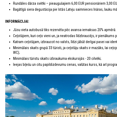
Rundāles dārza svētki – pieaugušajiem 6,00 EUR pensionāriem 3,00 E
Bagātīgā siera degustācija pie īstās Latvju saimnieces Ināras, lauku mā
INFORMĀCIJAI:
Jūsu vieta autobusā tiks rezervēta pēc avansa iemaksas 20% apmērā.
Ceļotājiem, kuri ceļo vieni un, ja neatrodas līdzbraucējs, ir pienākums
Katram ceļotājam, izbraucot no valsts, līdzi jābūt derīgai pasei vai identi
Minimālais skaits grupā 33 tūristi, ja ceļotāju skaits ir mazāks, lai c
WC);
Minimālais tūristu skaits izbraukuma ekskursijās - 20 cilvēki;
Ieejas biļešu un citu papildizdevumu cenas, valūtas kurss, kā arī program