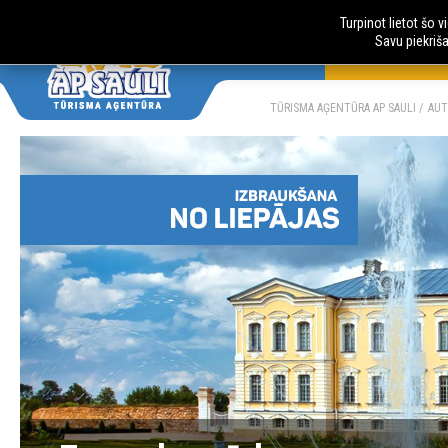
Turpinot lietot šo 
Savu piekriš
AUTOBUSU CE
LV
RU
TŪRISMA AĢENTŪRA AP SAULI
AUT