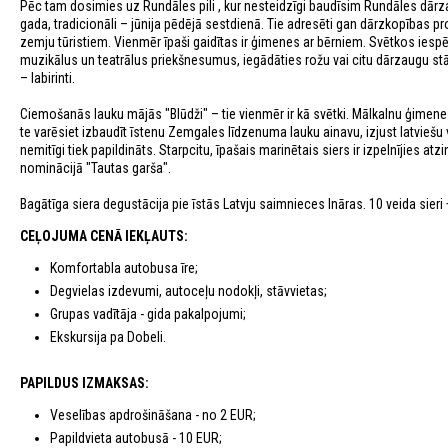
Pēc tam dosimies uz Rundāles pili , kur nesteidzīgi baudīsim Rundāles dārza
gada, tradicionāli – jūnija pēdējā sestdienā. Tie adresēti gan dārzkopības p
zemju tūristiem. Vienmēr īpaši gaidītas ir ģimenes ar bērniem. Svētkos iespēja
muzikālus un teatrālus priekšnesumus, iegādāties rožu vai citu dārzaugu stā
– labirinti.
Ciemošanās lauku mājās "Blūdži" – tie vienmēr ir kā svētki. Mālkalnu ģimene
te varēsiet izbaudīt īstenu Zemgales līdzenuma lauku ainavu, izjust latviešu 
nemitīgi tiek papildināts. Starpcitu, īpašais marinētais siers ir izpelnījies atz
nominācijā "Tautas garša".
Bagātīga siera degustācija pie īstās Latvju saimnieces Ināras. 10 veida sieri
CEĻOJUMA CENĀ IEKĻAUTS:
Komfortabla autobusa īre;
Degvielas izdevumi, autoceļu nodokļi, stāvvietas;
Grupas vadītāja - gida pakalpojumi;
Ekskursija pa Dobeli.
PAPILDUS IZMAKSAS:
Veselības apdrošināšana - no 2 EUR;
Papildvieta autobusā - 10 EUR;