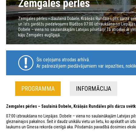
Zemgales pērles
Zemgales pērles – Saulainā Dobele, Krāšņās Rundāles pils dārza svē
un īsts gardēžu piedzīvojums Blūdžos 07:00 izbraukšana no Liepājas
Dobele – viena no saulainākajām Latvijas pilsētām! Tā atrodas ar vie
kāju Zemgales auglīgajā...
Šis ceļojums atrodas arhīvā.
Ar pašreizējiem piedāvājumiem var iepazīties, noklik
PROGRAMMA
INFORMĀCIJA
Zemgales pērles – Saulainā Dobele, Krāšņās Rundāles pils dārza svētk
07:00 izbraukšana no Liepājas. Dobele – viena no saulainākajām Latvijas pi
gleznainajos pakalnos. Šeit ir daudz unikālu vietu un lietu, ko apskatīt un izb
laukums un Ginesa rekorda cienīgā aka. Pilsdamās pavadībā dosimies ekskur