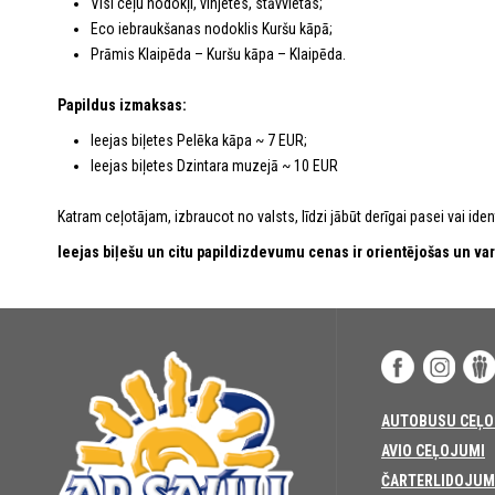
Visi ceļu nodokļi, vinjetes, stāvvietas;
Eco iebraukšanas nodoklis Kuršu kāpā;
Prāmis Klaipēda – Kuršu kāpa – Klaipēda.
Papildus izmaksas:
Ieejas biļetes Pelēka kāpa ~ 7 EUR;
Ieejas biļetes Dzintara muzejā ~ 10 EUR
Katram ceļotājam, izbraucot no valsts, līdzi jābūt derīgai pasei vai ident
Ieejas biļešu un citu papildizdevumu cenas ir orientējošas un var
AUTOBUSU CEĻO
AVIO CEĻOJUMI
ČARTERLIDOJUM