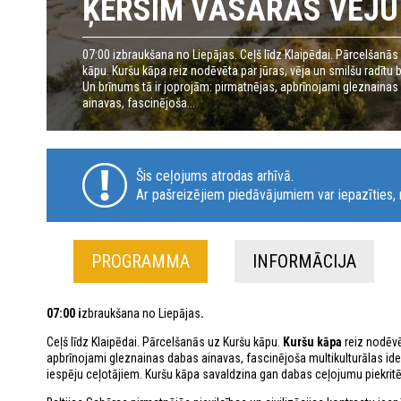
ĶERSIM VASARAS VĒJU
07:00 izbraukšana no Liepājas. Ceļš līdz Klaipēdai. Pārcelšanās
kāpu. Kuršu kāpa reiz nodēvēta par jūras, vēja un smilšu radītu 
Un brīnums tā ir joprojām: pirmatnējas, apbrīnojami gleznaina
ainavas, fascinējoša...
Šis ceļojums atrodas arhīvā.
Ar pašreizējiem piedāvājumiem var iepazīties, n
PROGRAMMA
INFORMĀCIJA
07:00 i
zbraukšana no Liepājas
.
Ceļš līdz Klaipēdai. Pārcelšanās uz Kuršu kāpu.
Kuršu kāpa
reiz nodēvē
apbrīnojami gleznainas dabas ainavas, fascinējoša multikulturālas iden
iespēju ceļotājiem. Kuršu kāpa savaldzina gan dabas ceļojumu piekritēj