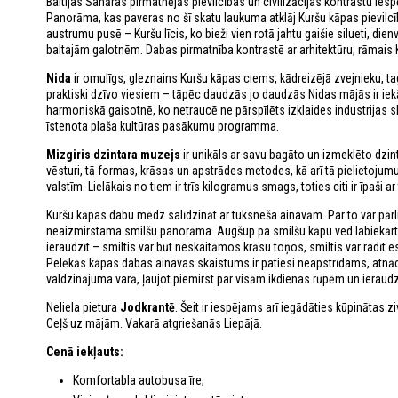
Baltijas Sahāras pirmatnējās pievilcības un civilizācijas kontrastu ie
Panorāma, kas paveras no šī skatu laukuma atklāj Kuršu kāpas pievilcī
austrumu pusē – Kuršu līcis, ko bieži vien rotā jahtu gaišie silueti, dien
baltajām galotnēm. Dabas pirmatnība kontrastē ar arhitektūru, rāmais Kur
Nida
ir omulīgs, gleznains Kuršu kāpas ciems, kādreizējā zvejnieku, t
praktiski dzīvo viesiem – tāpēc daudzās jo daudzās Nidas mājās ir iekā
harmoniskā gaisotnē, ko netraucē ne pārspīlēts izklaides industrijas s
īstenota plaša kultūras pasākumu programma.
Mizgiris dzintara muzejs
ir unikāls ar savu bagāto un izmeklēto dzin
vēsturi, tā formas, krāsas un apstrādes metodes, kā arī tā pielietojum
valstīm. Lielākais no tiem ir trīs kilogramus smags, toties citi ir īpaši
Kuršu kāpas dabu mēdz salīdzināt ar tuksneša ainavām. Par to var pārl
neaizmirstama smilšu panorāma. Augšup pa smilšu kāpu ved labiekārtota
ieraudzīt – smiltis var būt neskaitāmos krāsu toņos, smiltis var radīt es
Pelēkās kāpas dabas ainavas skaistums ir patiesi neapstrīdams, atnāc
valdzinājuma varā, ļaujot piemirst par visām ikdienas rūpēm un ieraud
Neliela pietura
Jodkrantē
. Šeit ir iespējams arī iegādāties kūpinātas ziv
Ceļš uz mājām. Vakarā atgriešanās Liepājā.
Cenā iekļauts:
Komfortabla autobusa īre;