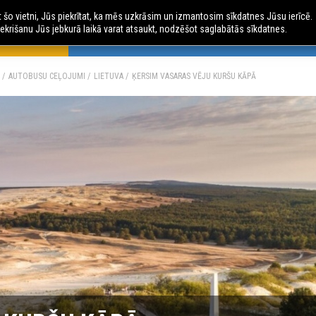
ot šo vietni, Jūs piekrītat, ka mēs uzkrāsim un izmantosim sīkdatnes Jūsu ierīcē.
ekrišanu Jūs jebkurā laikā varat atsaukt, nodzēšot saglabātās sīkdatnes.
 CEĻOJUMI
AVIO CEĻOJUMI
ČARTERLIDOJUMI
AU
AUTOBUSU CEĻOJUMI
LIETUVA
ĶERSIM VASARAS VĒJU KURŠU KĀPĀ