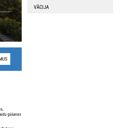
VĀCIJA
UMUS
as,
spaidu gūšanas