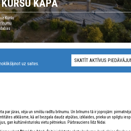
 KURŠU KĀPĀ
 uz Kuršu
brīnumu.
s dabas
SKATĪT AKTĪVUS PIEDĀVĀJ
oklikšķinot uz saites.
ta par jūras, vēja un smilšu radītu brīnumu. Un brīnums tā ir joprojām: pirmatnēj
titātes atklāsme, kā arī bezgala daudz atpūtas, izklaides, prieka un spilgtu ie
us, gan kultūrvēsturisku vietu pētniekus. Pārbrauciens līdz Nidai.