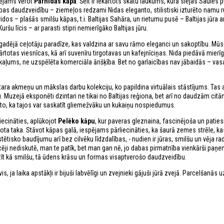
spējams vērot
Pārnidas kāpā
. Šeit ir iekārtots skatu laukums, kurā slejas Saules p
bas daudzveidību – ziemeļos redzami Nidas eleganto, stilistiski izturēto namu ru
vidos – plašās smilšu kāpas, t.i. Baltijas Sahāra, un rietumu pusē – Baltijas jūra ar
šu līcis – ar parasti stipri nemierīgāko Baltijas jūru.
agadējā ceļotāju paradīze, kas valdzina ar savu rāmo eleganci un sakoptību. Mū
rtotas viesnīcas, kā arī suvenīru tirgotavas un kafejnīciņas. Nida piedāvā mierī
kaļums, ne uzspēlēta komerciāla ārišķība. Bet no garlaicības nav jābaidās – vasa
tara akmeņu un mākslas darbu kolekciju, ko papildina virtuālais stāstījums. Tas a
u. Muzejā eksponēti dzintari ne tikai no Baltijas reģiona, bet arī no daudzām cit
 ar to, ka tajos var saskatīt gliemežvāku un kukaiņu nospiedumus.
iecināties, aplūkojot
Pelēko kāpu
, kur paveras gleznaina, fascinējoša un paties
 taka. Stāvot kāpas galā, iespējams pārliecināties, ka šaurā zemes strēle, kas
tētisko baudījumu arī bez cilvēku līdzdalības, - nudien ir jūras, smilšu un vēja ra
ēji nediskutē, man te patīk, bet man gan nē, jo dabas pirmatnība vienkārši paņ
zīt kā smilšu, tā ūdens krāsu un formas visaptverošo daudzveidību.
is, ja laika apstākļi ir bijuši labvēlīgi un zvejnieki gājuši jūrā zvejā. Parcelšanās 