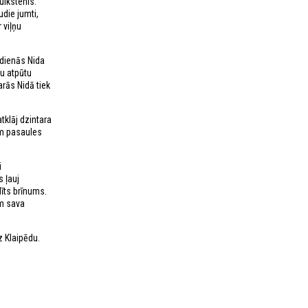
ulkstenis.
die jumti,
 viļņu
sdienās Nida
gu atpūtu
rās Nidā tiek
tklāj dzintara
ām pasaules
i
 ļauj
dīts brīnums.
em sava
uz Klaipēdu.