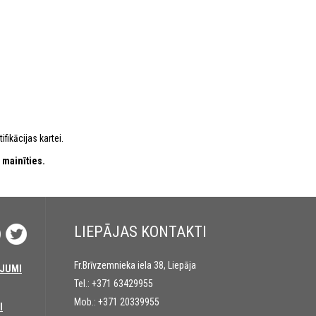
ifikācijas kartei.
 mainīties.
LIEPĀJAS KONTAKTI
Fr.Brīvzemnieka iela 38, Liepāja
JUMI
Tel.:
+371 63429955
Mob.:
+371 20339955
I