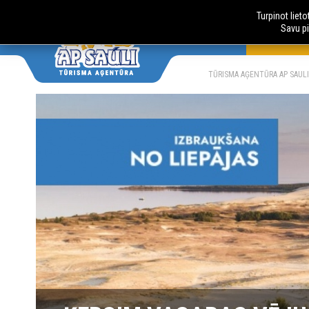
Turpinot liet
Savu pi
AUTOBUSU
LV
RU
TŪRISMA AĢENTŪRA AP SAULI