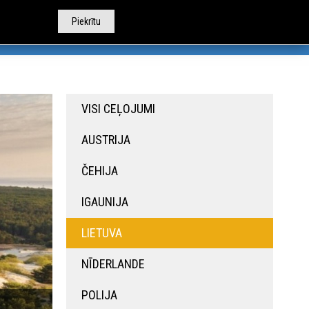
Piekrītu
TOBUSU NOMA
CITI PAKALPOJUMI
PAR MUMS
VISI CEĻOJUMI
AUSTRIJA
ČEHIJA
IGAUNIJA
LIETUVA
NĪDERLANDE
POLIJA