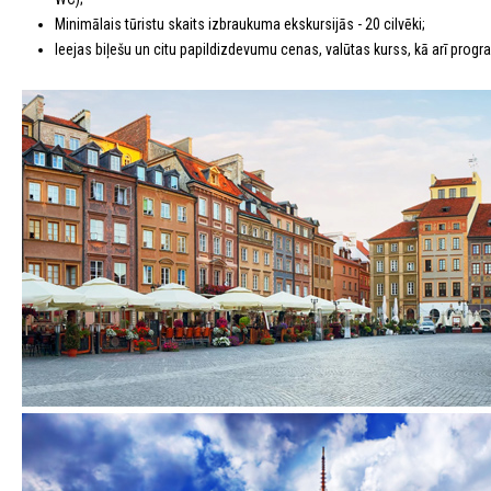
Minimālais tūristu skaits izbraukuma ekskursijās - 20 cilvēki;
Ieejas biļešu un citu papildizdevumu cenas, valūtas kurss, kā arī program