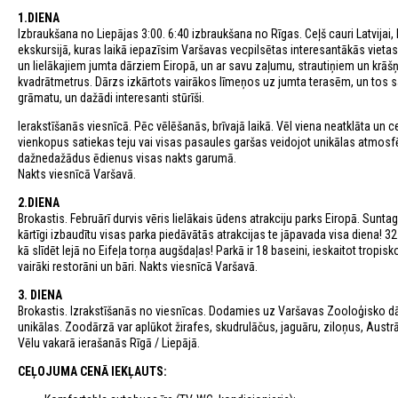
1.DIENA
Izbraukšana no Liepājas 3:00. 6:40 izbraukšana no Rīgas. Ceļš cauri Latvijai
ekskursijā, kuras laikā iepazīsim Varšavas vecpilsētas interesantākās vietas
un lielākajiem jumta dārziem Eiropā, un ar savu zaļumu, strautiņiem un krā
kvadrātmetrus. Dārzs izkārtots vairākos līmeņos uz jumta terasēm, un tos savi
grāmatu, un dažādi interesanti stūrīši.
Ierakstīšanās viesnīcā. Pēc vēlēšanās, brīvajā laikā. Vēl viena neatklāta un 
vienkopus satiekas teju vai visas pasaules garšas veidojot unikālas atmo
dažnedažādus ēdienus visas nakts garumā.
Nakts viesnīcā Varšavā.
2.DIENA
Brokastis. Februārī durvis vēris lielākais ūdens atrakciju parks Eiropā. Sunt
kārtīgi izbaudītu visas parka piedāvātās atrakcijas te jāpavada visa diena! 32
kā slīdēt lejā no Eifeļa torņa augšdaļas! Parkā ir 18 baseini, ieskaitot tropis
vairāki restorāni un bāri. Nakts viesnīcā Varšavā.
3. DIENA
Brokastis. Izrakstīšanās no viesnīcas. Dodamies uz Varšavas Zooloģisko dārz
unikālas. Zoodārzā var aplūkot žirafes, skudrulāčus, jaguāru, ziloņus, Aust
Vēlu vakarā ierašanās Rīgā / Liepājā.
CEĻOJUMA CENĀ IEKĻAUTS: