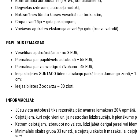
Komfortabla autobusa īre (TV, WC, kondicionieris);
Degvielas izdevumi, autoceļu nodokļi;
Naktsmītnes tūristu klases viesnīcās ar brokastīm;
Grupas vadītāja – gida pakalpojumi;
Varšavas apskates ekskursija ar vietējo gidu ( krievu valodā)
PAPILDUS IZMAKSAS:
Veselības apdrošināšana - no 3 EUR;
Piemaksa par papildvietu autobusā – 55 EUR;
Piemaksa par vienvietīgo dzīvošanu - 45 EUR;
Ieejas biļetes SUNTAGO ūdens atrakciju parkā Ieeja Jamango zonā,– 149
cm;
Ieejas biļetes Zoodārzā ~ 30 zloti.
INFORMĀCIJAI:
Jūsu vieta autobusā tiks rezervēta pēc avansa iemaksas 20% apmērā.
Ceļotājiem, kuri ceļo vieni un, ja neatrodas līdzbraucējs, ir pienākums
Katram ceļotājam, izbraucot no valsts, līdzi jābūt derīgai pasei vai identi
Minimālais skaits grupā 33 tūristi, ja ceļotāju skaits ir mazāks, lai c
WC);