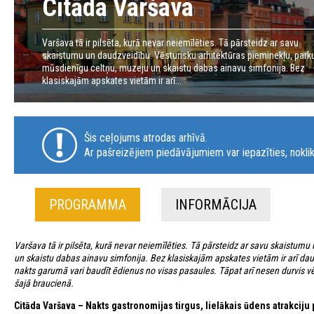
Citāda Varšava
Varšava tā ir pilsēta, kurā nevar neiemīlēties. Tā pārsteidz ar savu
skaistumu un daudzveidību. Vēsturisku arhitektūras pieminekļu, park
mūsdienīgu celtņu, muzeju un skaistu dabas ainavu simfonija. Bez
klasiskajām apskates vietām ir arī...
Šis ceļojums atrodas arhīvā.
Ar pašreizējiem piedāvājumiem var iepazīties, noklik
PROGRAMMA
INFORMĀCIJA
Varšava tā ir pilsēta, kurā nevar neiemīlēties. Tā pārsteidz ar savu skaistum
un skaistu dabas ainavu simfonija. Bez klasiskajām apskates vietām ir arī dau
nakts garumā vari baudīt ēdienus no visas pasaules. Tāpat arī nesen durvis vēr
šajā braucienā.
Citāda Varšava – Nakts gastronomijas tirgus, lielākais ūdens atrakciju 