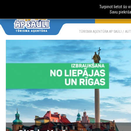
Turpinot lietot šo 
Savu piekriš
AUTOBUSU CE
LV
RU
TŪRISMA AĢENTŪRA AP SAULI
AUT