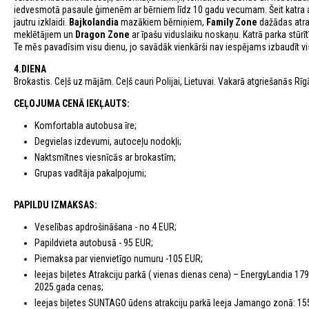
iedvesmotā pasaule ģimenēm ar bērniem līdz 10 gadu vecumam. Šeit katra atrak
jautru izklaidi.
Bajkolandia
mazākiem bērniņiem,
Family Zone
dažādas atra
meklētājiem un
Dragon Zone
ar īpašu viduslaiku noskaņu. Katrā parka stūrītī
Te mēs pavadīsim visu dienu, jo savādāk vienkārši nav iespējams izbaudīt visu
4.DIENA
Brokastis. Ceļš uz mājām. Ceļš cauri Polijai, Lietuvai. Vakarā atgriešanās Rīg
CEĻOJUMA CENĀ IEKĻAUTS:
Komfortabla autobusa īre;
Degvielas izdevumi, autoceļu nodokļi;
Naktsmītnes viesnīcās ar brokastīm;
Grupas vadītāja pakalpojumi;
PAPILDU IZMAKSAS:
Veselības apdrošināšana - no 4 EUR;
Papildvieta autobusā - 95 EUR;
Piemaksa par vienvietīgo numuru -105 EUR;
Ieejas biļetes Atrakciju parkā ( vienas dienas cena) – EnergyLandia 
2025.gada cenas;
Ieejas biļetes SUNTAGO ūdens atrakciju parkā Ieeja Jamango zonā: 155