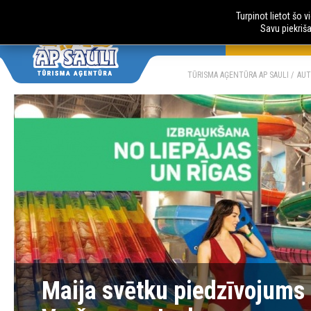
Turpinot lietot šo 
Savu piekriš
AUTOBUSU CE
LV
RU
TŪRISMA AĢENTŪRA AP SAULI
AUT
Maija svētku piedzīvojums 