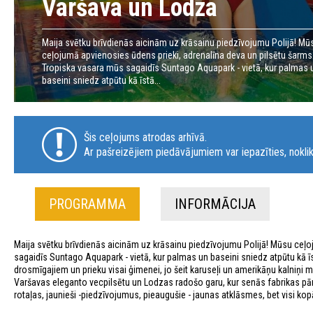
Varšava un Lodza
Maija svētku brīvdienās aicinām uz krāsainu piedzīvojumu Polijā! Mū
ceļojumā apvienosies ūdens prieki, adrenalīna deva un pilsētu šarms
Tropiska vasara mūs sagaidīs Suntago Aquapark - vietā, kur palmas 
baseini sniedz atpūtu kā īstā...
Šis ceļojums atrodas arhīvā.
Ar pašreizējiem piedāvājumiem var iepazīties, noklik
PROGRAMMA
INFORMĀCIJA
Maija svētku brīvdienās aicinām uz krāsainu piedzīvojumu Polijā! Mūsu ceļo
sagaidīs Suntago Aquapark - vietā, kur palmas un baseini sniedz atpūtu kā īs
drosmīgajiem un prieku visai ģimenei, jo šeit karuseļi un amerikāņu kalniņi m
Varšavas eleganto vecpilsētu un Lodzas radošo garu, kur senās fabrikas pā
rotaļas, jaunieši -piedzīvojumus, pieaugušie - jaunas atklāsmes, bet visi k