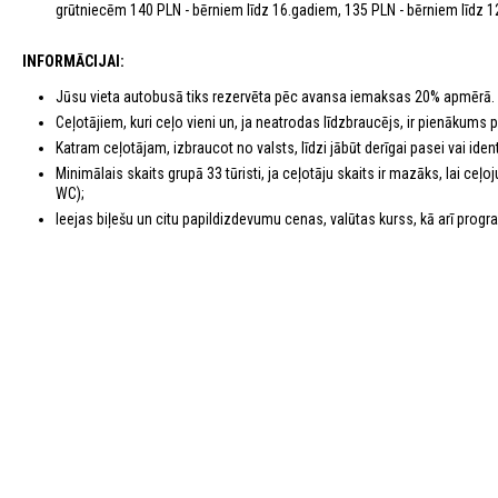
grūtniecēm 140 PLN - bērniem līdz 16.gadiem, 135 PLN - bērniem līdz
INFORMĀCIJAI:
Jūsu vieta autobusā tiks rezervēta pēc avansa iemaksas 20% apmērā. 
Ceļotājiem, kuri ceļo vieni un, ja neatrodas līdzbraucējs, ir pienākums
Katram ceļotājam, izbraucot no valsts, līdzi jābūt derīgai pasei vai identi
Minimālais skaits grupā 33 tūristi, ja ceļotāju skaits ir mazāks, lai c
WC);
Ieejas biļešu un citu papildizdevumu cenas, valūtas kurss, kā arī program