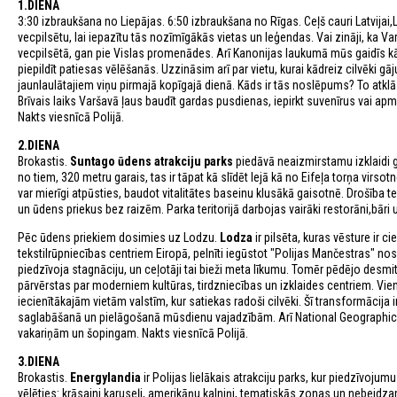
1.DIENA
3:30 izbraukšana no Liepājas. 6:50 izbraukšana no Rīgas. Ceļš cauri Latvijai
vecpilsētu, lai iepazītu tās nozīmīgākās vietas un leģendas. Vai zināji, ka V
vecpilsētā, gan pie Vislas promenādes. Arī Kanonijas laukumā mūs gaidīs kād
piepildīt patiesas vēlēšanās. Uzzināsim arī par vietu, kurai kādreiz cilvēki gā
jaunlaulātajiem viņu pirmajā kopīgajā dienā. Kāds ir tās noslēpums? To atk
Brīvais laiks Varšavā ļaus baudīt gardas pusdienas, iepirkt suvenīrus vai a
Nakts viesnīcā Polijā.
2.DIENA
Brokastis.
Suntago ūdens atrakciju parks
piedāvā neaizmirstamu izklaidi g
no tiem, 320 metru garais, tas ir tāpat kā slīdēt lejā kā no Eifeļa torņa virsot
var mierīgi atpūsties, baudot vitalitātes baseinu klusākā gaisotnē. Drošība te ir
un ūdens priekus bez raizēm. Parka teritorijā darbojas vairāki restorāni,bār
Pēc ūdens priekiem dosimies uz Lodzu.
Lodza
ir pilsēta, kuras vēsture ir ci
tekstilrūpniecības centriem Eiropā, pelnīti iegūstot "Polijas Mančestras"
piedzīvoja stagnāciju, un ceļotāji tai bieži meta līkumu. Tomēr pēdējo desmi
pārvērstas par moderniem kultūras, tirdzniecības un izklaides centriem. Vie
iecienītākajām vietām valstīm, kur satiekas radoši cilvēki. Šī transformāci
saglabāšanā un pielāgošanā mūsdienu vajadzībām. Arī National Geographic pils
vakariņām un šopingam. Nakts viesnīcā Polijā.
3.DIENA
Brokastis.
Energylandia
ir Polijas lielākais atrakciju parks, kur piedzīvojumu
vēlēties: krāsaini karuseļi, amerikāņu kalniņi, tematiskās zonas un nebeidza