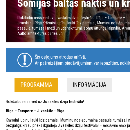
Somijas baltās naktis un k
Rokdarbu reiss ved uz Jivaskiles dziju festivālu! Rīga – Tampere –
Jivaskile - Rīga Krāsaini lupīnu lauki līdz pamalei, Muminu noslēpuma
pasaule, tumšzaļi meži un ūdenskritumi, somu atturīgā laipnība, Alva
Aalto arhitektūras pērles un...
Šis ceļojums atrodas arhīvā.
Ar pašreizējiem piedāvājumiem var iepazīties, noklik
PROGRAMMA
INFORMĀCIJA
Rokdarbu reiss ved uz Jivaskiles dziju festivālu!
Rīga – Tampere – Jivaskile - Rīga
Krāsaini lupīnu lauki līdz pamalei, Muminu noslēpumainā pasaule, tumšzaļi m
bezgalīgs krāsu prieks ikgadējā Jivaskiles dziju festivālā! –
Rokdarbu reiss
ja