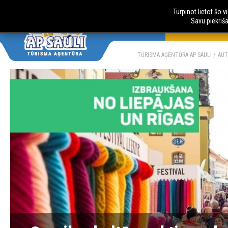
Turpinot lietot šo 
Savu piekriš
AUTOBUSU CE
LV
RU
TŪRISMA AĢENTŪRA AP SAULI
AUT