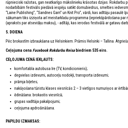
rūpnieciski ražotas, gan neatkarīgo mākslinieku krāsotas dzijas. Rokdarbu pi
nodarbībām festivāls piedāvā iespēju satikt domubiedrus, smelties iedvesmu j
“Laine Publishing”, “Sandnes Garn” un Knit Pro”, vārdi, kas adītāju pasaulē ī
sākumam tiks izziņota arī meistarklašu programma (iepriekšpārdošana par maks
(apraksts par atsevišķu maksu), - adītāji, kas ierodas festivālā ar gatavu darbu
5. DOIENA
Pēc brokastīm izbraukšana uz Helsinkiem. Prāmis Helsinki – Tallina. Atgrieš
Ceļojuma cena
Facebook Rokdarbu Reisa
biedriem 535 eiro.
CEĻOJUMA CENĀ IEKĻAUTS:
komfortabla autobusa īre (TV, kondicionieris);
degvielas izdevumi, autoceļu nodokļi, transporta izdevumi;
prāmja biļetes;
nakšņošana tūristu klases viesnīcās 2 – 3 vietīgos numuriņos ar ērtīb
ēdināšana: brokastis viesnīcā;
grupas vadītāja pakalpojumi;
ceļojuma apdrošināšana.
PAPILDU IZMAKSAS: