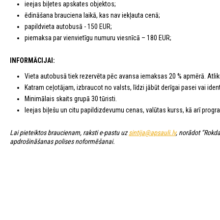
ieejas biļetes apskates objektos;
ēdināšana brauciena laikā, kas nav iekļauta cenā;
papildvieta autobusā - 150 EUR;
piemaksa par vienvietīgu numuru viesnīcā – 180 EUR;
INFORMĀCIJAI:
Vieta autobusā tiek rezervēta pēc avansa iemaksas 20 % apmērā. Atli
Katram ceļotājam, izbraucot no valsts, līdzi jābūt derīgai pasei vai identi
Minimālais skaits grupā 30 tūristi.
Ieejas biļešu un citu papildizdevumu cenas, valūtas kurss, kā arī program
Lai pieteiktos braucienam, raksti e-pastu uz
sintija@apsauli.lv
, norādot “Rokd
apdrošināšanas polises noformēšanai.