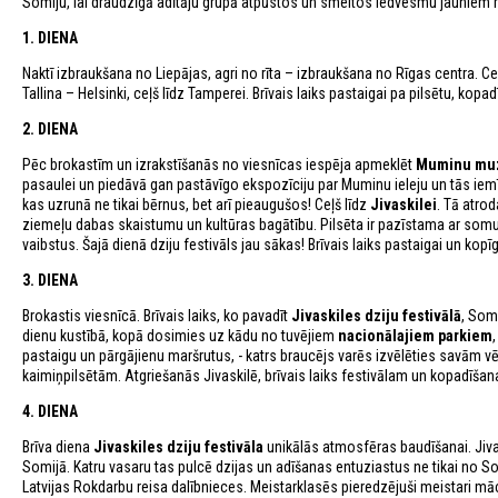
Somiju, lai draudzīgā adītāju grupā atpūstos un smeltos iedvesmu jauniem 
1. DIENA
Naktī izbraukšana no Liepājas, agri no rīta – izbraukšana no Rīgas centra. Ce
Tallina – Helsinki, ceļš līdz Tamperei. Brīvais laiks pastaigai pa pilsētu, k
2. DIENA
Pēc brokastīm un izrakstīšanās no viesnīcas iespēja apmeklēt
Muminu mu
pasaulei un piedāvā gan pastāvīgo ekspozīciju par Muminu ieleju un tās iemī
kas uzrunā ne tikai bērnus, bet arī pieaugušos! Ceļš līdz
Jivaskilei
. Tā atro
ziemeļu dabas skaistumu un kultūras bagātību. Pilsēta ir pazīstama ar somu 
vaibstus. Šajā dienā dziju festivāls jau sākas! Brīvais laiks pastaigai un kopī
3. DIENA
Brokastis viesnīcā. Brīvais laiks, ko pavadīt
Jivaskiles dziju festivālā
, Som
dienu kustībā, kopā dosimies uz kādu no tuvējiem
nacionālajiem parkiem
pastaigu un pārgājienu maršrutus, - katrs braucējs varēs izvēlēties savām
kaimiņpilsētām. Atgriešanās Jivaskilē, brīvais laiks festivālam un kopadīšana
4. DIENA
Brīva diena
Jivaskiles dziju festivāla
unikālās atmosfēras baudīšanai. Jiva
Somijā. Katru vasaru tas pulcē dzijas un adīšanas entuziastus ne tikai no So
Latvijas Rokdarbu reisa dalībnieces. Meistarklasēs pieredzējuši meistari 