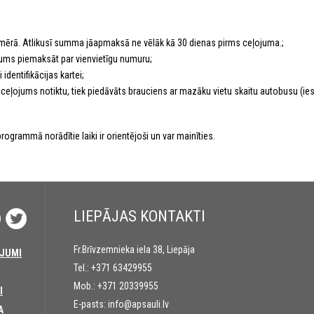
mērā. Atlikusī summa jāapmaksā ne vēlāk kā 30 dienas pirms ceļojuma.;
nākums piemaksāt par vienvietīgu numuru;
identifikācijas kartei;
lai ceļojums notiktu, tiek piedāvāts brauciens ar mazāku vietu skaitu autobusu (
rogrammā norādītie laiki ir orientējoši un var mainīties.
LIEPĀJAS KONTAKTI
Fr.Brīvzemnieka iela 38, Liepāja
JUMI
Tel.:
+371 63429955
Mob.:
+371 20339955
I
E-pasts:
info@apsauli.lv
A