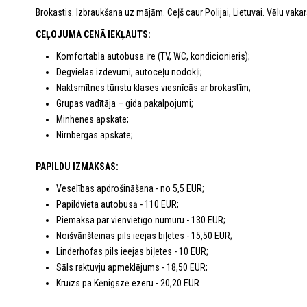
Brokastis. Izbraukšana uz mājām. Ceļš caur Polijai, Lietuvai. Vēlu vakar
CEĻOJUMA CENĀ IEKĻAUTS:
Komfortabla autobusa īre (TV, WC, kondicionieris);
Degvielas izdevumi, autoceļu nodokļi;
Naktsmītnes tūristu klases viesnīcās ar brokastīm;
Grupas vadītāja – gida pakalpojumi;
Minhenes apskate;
Nirnbergas apskate;
PAPILDU IZMAKSAS:
Veselības apdrošināšana - no 5,5 EUR;
Papildvieta autobusā - 110 EUR;
Piemaksa par vienvietīgo numuru - 130 EUR;
Noišvānšteinas pils ieejas biļetes - 15,50 EUR;
Linderhofas pils ieejas biļetes - 10 EUR;
Sāls raktuvju apmeklējums - 18,50 EUR;
Kruīzs pa Kēnigszē ezeru - 20,20 EUR