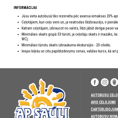
INFORMĀCIJAI
:
Jūsu vieta autobusā tiks rezervēta pēc avansa iemaksas 20% ap
Ceļotājiem, kuri ceļo vieni un, ja neatrodas līdzbraucējs, ir pie
Katram ceļotājam, izbraucot no valsts, līdzi jābūt derīgai pasei vai 
Minimālais skaits grupā 33 tūristi, ja ceļotāju skaits ir mazāks, 
WC);
Minimālais tūristu skaits izbraukuma ekskursijās - 20 cilvēki;
Ieejas biļešu un citu papildizdevumu cenas, valūtas kurss, kā arī p
AUTOBUSU CEĻO
AVIO CEĻOJUMI
ČARTERLIDOJUM
AUTOBUSU NOM