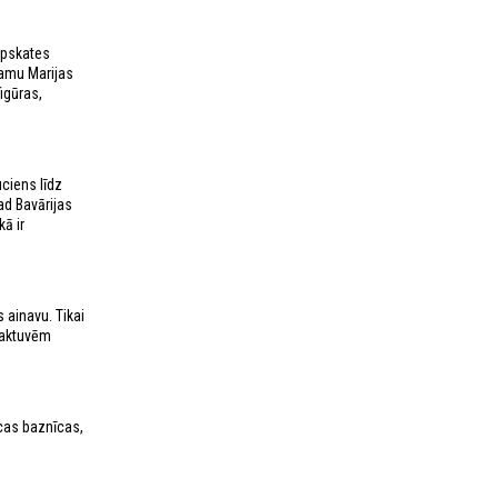
apskates
namu Marijas
igūras,
uciens līdz
ad Bavārijas
kā ir
 ainavu. Tikai
 raktuvēm
ncas baznīcas,