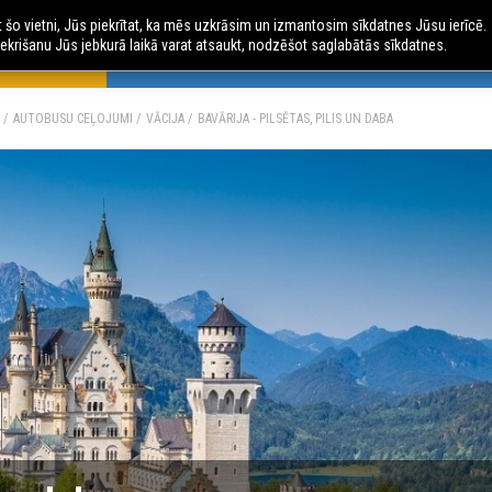
ot šo vietni, Jūs piekrītat, ka mēs uzkrāsim un izmantosim sīkdatnes Jūsu ierīcē.
ekrišanu Jūs jebkurā laikā varat atsaukt, nodzēšot saglabātās sīkdatnes.
 CEĻOJUMI
AVIO CEĻOJUMI
ČARTERLIDOJUMI
AU
AUTOBUSU CEĻOJUMI
VĀCIJA
BAVĀRIJA - PILSĒTAS, PILIS UN DABA