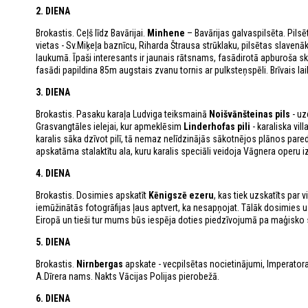
2. DIENA
Brokastis. Ceļš līdz Bavārijai.
Minhene
– Bavārijas galvaspilsēta. Pils
vietas - Sv.Miķeļa baznīcu, Riharda Štrausa strūklaku, pilsētas slaven
laukumā. Īpaši interesants ir jaunais rātsnams, fasādirotā apburoša skul
fasādi papildina 85m augstais zvanu tornis ar pulksteņspēli. Brīvais lai
3. DIENA
Brokastis. Pasaku karaļa Ludviga teiksmainā
Noišvānšteinas pils
- uz
Grasvangtāles ielejai, kur apmeklēsim
Linderhofas pili
- karaliska vil
karalis sāka dzīvot pilī, tā nemaz nelīdzinājās sākotnējos plānos paredz
apskatāma stalaktītu ala, kuru karalis speciāli veidoja Vāgnera operu 
4. DIENA
Brokastis. Dosimies apskatīt
Kēnigszē ezeru
, kas tiek uzskatīts par
iemūžinātās fotogrāfijas ļaus aptvert, ka nesapņojat. Tālāk dosimies 
Eiropā un tieši tur mums būs iespēja doties piedzīvojumā pa maģisko s
5. DIENA
Brokastis.
Nirnbergas
apskate - vecpilsētas nocietinājumi, Imperator
A.Dīrera nams. Nakts Vācijas Polijas pierobežā.
6. DIENA