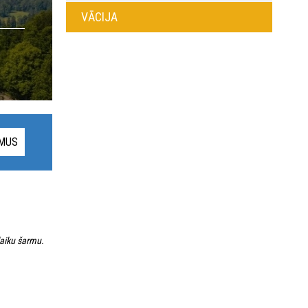
VĀCIJA
UMUS
laiku šarmu.