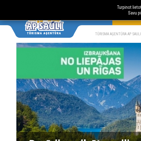
Turpinot liet
Savu pi
AUTOBUSU
LV
RU
TŪRISMA AĢENTŪRA AP SAULI