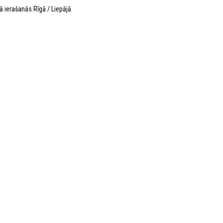
ā ierašanās Rīgā / Liepājā