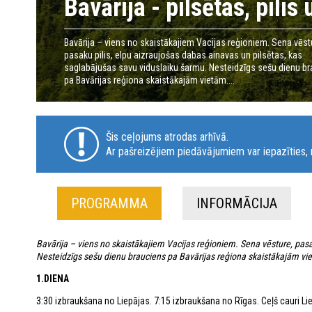
Bavārija - pilsētas, pilis
Bavārija – viens no skaistākajiem Vacijas reģioniem. Sena vēst
pasaku pilis, elpu aizraujošas dabas ainavas un pilsētas, kas
saglabājušas savu viduslaiku šarmu. Nesteidzīgs sešu dienu b
pa Bavārijas reģiona skaistākajām vietām....
Šis ceļojums atrodas arhīvā.
Ar pašreizējiem piedāvājumiem var iepazīties, n
PROGRAMMA
INFORMĀCIJA
Bavārija – viens no skaistākajiem Vacijas reģioniem. Sena vēsture, pasa
Nesteidzīgs sešu dienu brauciens pa Bavārijas reģiona skaistākajām vi
1.DIENA
3:30 izbraukšana no Liepājas. 7:15 izbraukšana no Rīgas. Ceļš cauri Li