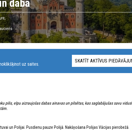
 un daba
ure,
rauciens
SKATĪT AKTĪVUS PIEDĀVĀJ
oklikšķinot uz saites.
ku pilis, elpu aizraujošas dabas ainavas un pilsētas, kas saglabājušas savu vidus
etām.
etuvai un Polijai. Pusdienu pauze Polijā. Nakšņošana Polijas Vācijas pierobežā.