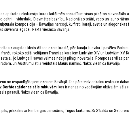
ētas apskates ekskursija, kuras laikā mēs apskatīsim visas pilsētas slavenākās 
āko celtni – viduslaiku Dievmātes baznīcu, Nacionālao teātri, veco un jauno rāts
pturāla kompozīcija – Bavārijas hercogi, kūrfirsti, karaļi, svētie un alegoriskas f
ks suvenīru iegādei. Nakts viesnīcā Bavārijā.
celta uz augstas klints Altsee ezera krastā, pēc karaļa Ludviķa II pavēles.Parbra
la franču rokoko stilā, veltījums Francijas karaļiem Ludviķim XIV un Ludviķim XV. K
ētajai, jo Ludvigs II savas vēlmes nebija pilnīgi novērtējis. Pompozās villas par
izrādēm, un Austrumu stilā veidotais Mauru namiņš. Nakts viesnīcā Bavārijā.
 vienu no iespaidīgākajiem ezeriem Bavārijā. Tas pārsteidz ar kalnu ieskauto dabas
uz
Berhtesgādenas sāls raktuvēm
, kas ir vienas no vecākajām aktīvajām sāls
āls pasauli. Nakts viesnīcā Bavārijā.
a pils, pilskalns ar Nirnbergas panorāmu, Tirgus laukums, Sv.Sībalda un Sv.Lore