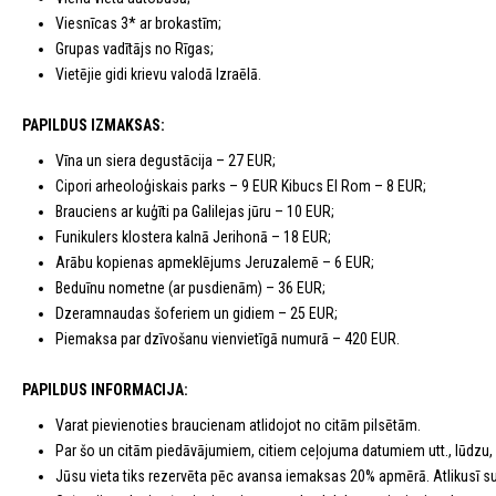
Viesnīcas 3* ar brokastīm;
Grupas vadītājs no Rīgas;
Vietējie gidi krievu valodā Izraēlā.
PAPILDUS IZMAKSAS:
Vīna un siera degustācija – 27 EUR;
Cipori arheoloģiskais parks – 9 EUR Kibucs El Rom – 8 EUR;
Brauciens ar kuģīti pa Galilejas jūru – 10 EUR;
Funikulers klostera kalnā Jerihonā – 18 EUR;
Arābu kopienas apmeklējums Jeruzalemē – 6 EUR;
Beduīnu nometne (ar pusdienām) – 36 EUR;
Dzeramnaudas šoferiem un gidiem – 25 EUR;
Piemaksa par dzīvošanu vienvietīgā numurā – 420 EUR.
PAPILDUS INFORMACIJA:
Varat pievienoties braucienam atlidojot no citām pilsētām.
Par šo un citām piedāvājumiem, citiem ceļojuma datumiem utt., lūdzu,
Jūsu vieta tiks rezervēta pēc avansa iemaksas 20% apmērā. Atlikusī 