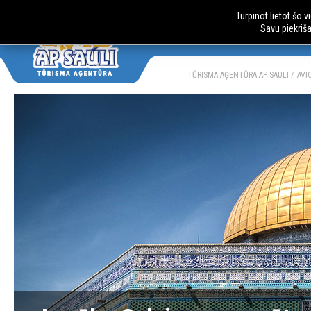
Turpinot lietot šo 
Savu piekriš
AUTOBUSU CE
LV
RU
TŪRISMA AĢENTŪRA AP SAULI
AVI