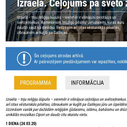
Izraēla. Ceļojums pa svēto
Izraēla – triju reliģiju šūpulis – vienmēr ir vilinājusi ceļotājus un
svētceļniekus. Apmeklēsim ‘mūžīgo pilsētu’ Jeruzalemi, kuras auru
daudzi sajūt kā dievišķu. Redzēsim arī citas vēsturiskās pilsētas,
izbrauksim ar kuģīti pa Galilejas...
Šis ceļojums atrodas arhīvā.
Ar pašreizējiem piedāvājumiem var iepazīties, noklik
PROGRAMMA
INFORMĀCIJA
Izraēla – triju reliģiju šūpulis – vienmēr ir vilinājusi ceļotājus un svētceļni
arī citas vēsturiskās pilsētas, izbrauksim ar kuģīti pa Galilejas jūru un izpel
Uzzināsim vairāk par dažādām reliģijām (jūdaismu, islāmu, bahāismu un drūzu 
unikālās mozaīkas Cipori un daudz citu skaistu vietu.
1 DIENA (24.03.20)