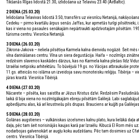
Tikšanās Rīgas lidostā 21.30, izlidošana uz Telavivu 23.40 (AirBaltic).
2 DIENA (25.03.20)
Ielidošana Telavivas lidostā 3.50, transfērs uz viesnīcu Netanijā, nakšņošan
Cedeku – pirmo kvartālu ārpus senās Jaffas, kur apmetās turīgi pilsētnieki,
kas ir viena no pasaules senākajām nepārtraukti apdzīvotajām pilsētām. 195
tūrisma centru. Viesnīca Netanijā.
3 DIENA (26.03.20)
Zikrona-Jakova – neliela pilsētiņa Karmela kalna dienvidu nogāzē. Šeit mē
vīna darināšanas centru. Vīna un siera degustācija. Haifa – nozīmīgs zinātnes,
redzēsim slavenos kaskādes dārzus, kas no Karmela kalna plešas līdz Vidusj
Izraēlai netipisku arhitektūru. To būvējuši 19.gs. no Vācijas atbraukušie pro
11.gs. atteicās no islāma un izveidoja savu monoteisku reliģiju. Tibērija – 
jūras krastā. Viesnīca Tibērijā.
4 DIENA (27.03.20)
Nācarete – pilsēta, kas saistīta ar Jēzus Kristus dzīvi. Redzēsim Pasludināš
laikā šī bija viena no nozīmīgākajām ebreju pilsētām Galilejā. Labi saglabājuš
apbedījumu alas, kā arī krustnešu pils drupas. Brauciens ar kuģīti pa Galilejas
5 DIENA (28.03.20)
Golānas augstienes – vulkāniskas izcelsmes kalnu plato, kura lielākā daļa at
daļa, pēc tam šeit norisinājās kaujas karā par Izraēlu. Kibucā El Rom mēs u
nodarbojas galvenokārt ar augļu koku audzēšanu. Pēc tam dosimies uz Cfatu
centrs. Viesnīca Tibērijā.