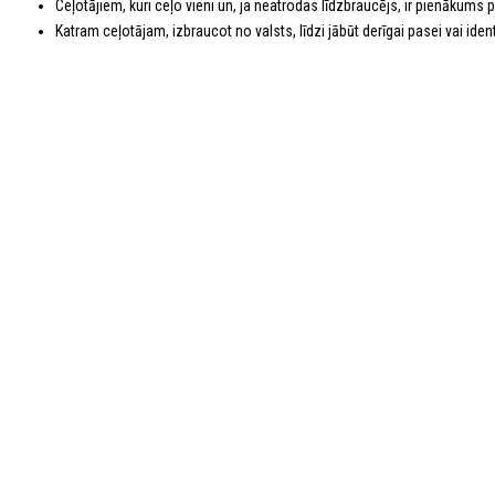
Ceļotājiem, kuri ceļo vieni un, ja neatrodas līdzbraucējs, ir pienākums
Katram ceļotājam, izbraucot no valsts, līdzi jābūt derīgai pasei vai identi