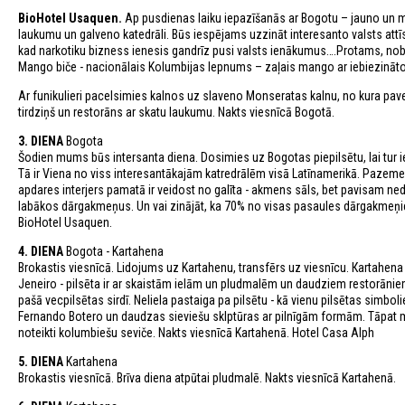
BioHotel Usaquen.
Ap pusdienas laiku iepazīšanās ar Bogotu – jauno un m
laukumu un galveno katedrāli. Būs iespējams uzzināt interesanto valsts attīstīb
kad narkotiku bizness ienesis gandrīz pusi valsts ienākumus….Protams, nob
Mango biče - nacionālais Kolumbijas lepnums – zaļais mango ar iebiezināto
Ar funikulieri pacelsimies kalnos uz slaveno Monseratas kalnu, no kura pavera
tirdziņš un restorāns ar skatu laukumu. Nakts viesnīcā Bogotā.
3. DIENA
Bogota
Šodien mums būs intersanta diena. Dosimies uz Bogotas piepilsētu, lai tur ier
Tā ir Viena no viss interesantākajām katredrālēm visā Latīnamerikā. Pazemes b
apdares interjers pamatā ir veidost no galīta - akmens sāls, bet pavisam n
labākos dārgakmeņus. Un vai zinājāt, ka 70% no visas pasaules dārgakmeņiem 
BioHotel Usaquen.
4. DIENA
Bogota - Kartahena
Brokastis viesnīcā. Lidojums uz Kartahenu, transfērs uz viesnīcu. Каrtahena 
Jeneiro - pilsēta ir ar skaistām ielām un pludmalēm un daudziem restorāniem.
pašā vecpilsētas sirdī. Neliela pastaiga pa pilsētu - kā vienu pilsētas simbo
Fernando Botero un daudzas sieviešu sklptūras ar pilnīgām formām. Tāpat m
noteikti kolumbiešu seviče. Nakts viesnīcā Kartahenā. Hotel Casa Alph
5. DIENA
Kartahena
Brokastis viesnīcā. Brīva diena atpūtai pludmalē. Nakts viesnīcā Kartahenā.