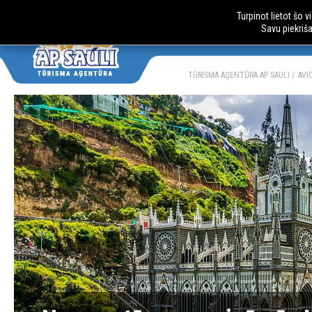
Turpinot lietot šo 
Savu piekriš
AUTOBUSU CE
LV
RU
TŪRISMA AĢENTŪRA AP SAULI
AVI