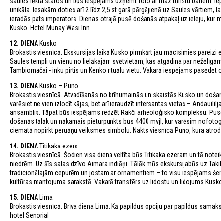
saules lēkta staros un būs iespējams uzņemt foto ar maz tūristu bariem. Iepa
unikāla. Iesakām doties arī 2 līdz 2,5 st garā pārgājienā uz Saules vārtiem, l
ieradās pats imperators. Dienas otrajā pusē došanās atpakaļ uz ieleju, kur
Kusko. Hotel Munay Wasi Inn
12. DIENA
Kusko
Brokastis viesnīcā. Ekskursijas laikā Kusko pirmkārt jau mācīsimies pareizi
Saules templi un vienu no lielākajām svētvietām, kas atgādina par nežēlīg
Tambiomačai - inku pirtis un Kenko rituālu vietu. Vakarā iespējams pasēdēt o
13. DIENA
Kusko – Puno
Brokastis viesnīcā. Atvadīšanās no brīnumainās un skaistās Kusko un doša
varēsiet ne vien izlocīt kājas, bet arī ieraudzīt intersantas vietas – Andauilil
ansamblis. Tāpat būs iespējams redzēt Rakči arheoloģisko kompleksu. Pusdi
došanās tālāk un nākamais pieturpunkts būs 4400 mvjl, kur varēsim nofotog
ciematā nopirkt peruāņu veiksmes simbolu. Nakts viesnīcā Puno, kura atrod
14. DIENA
Titikaka ezers
Brokastis viesnīcā. Šodien visa diena veltīta būs Titikaka ezeram un tā not
niedrēm. Uz šīs salas dzīvo Aimara indiāņi. Tālāk mūs ekskursijabūs uz Takile 
tradicionālajām cepurēm un jostam ar ornamentiem – to visu iespējams šeit g
kultūras mantojuma sarakstā. Vakarā transfērs uz lidostu un lidojums Kusko
15. DIENA
Lima
Brokastis viesnīcā. Brīva diena Limā. Kā papildus opciju par papildus samak
hotel Senorial