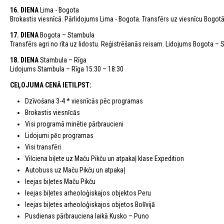
16. DIENA
Lima - Bogota
Brokastis viesnīcā. Pārlidojums Lima - Bogota. Transfērs uz viesnīcu Bogot
17. DIENA
Bogota – Stambula
Transfērs agri no rīta uz lidostu. Reģistrēšanās reisam. Lidojums Bogota – 
18. DIENA
Stambula – Rīga
Lidojums Stambula – Rīga 15:30 – 18:30
CEĻOJUMA CENĀ IETILPST:
Dzīvošana 3-4 * viesnīcās pēc programas
Brokastis viesnīcās
Visi programā minētie pārbraucieni
Lidojumi pēc programas
Visi transfēri
Vilciena biļete uz Maču Pikču un atpakaļ klase Expedition
Autobuss uz Maču Pikču un atpakaļ
Ieejas biļetes Maču Pikču
Ieejas biļetes arheoloģiskajos objektos Peru
Ieejas biļetes arheoloģiskajos objetos Bolīvijā
Pusdienas pārbrauciena laikā Kusko – Puno