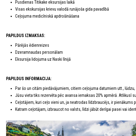
Pusdienas Titikake eksursijas laikā
Visas ekskursijas krievu valodā runājoša gida pavadībā
Ceļojuma medicīniskā apdrošināšana
PAPILDUS IZMAKSAS:
Pārējās ēdienreizes
Dzeramnaudas personālam
Eksursija lidojuma uz Naski līnijā
PAPILDUS INFORMACIJA:
Par šo un citām piedāvājumiem, citiem ceļojuma datumiem utt., lūdzu,
Jūsu vieta tiks rezervēta pēc avansa iemaksas 20% apmērā. Atlikusī 
Ceļotājiem, kuri ceļo vieni un, ja neatrodas līdzbraucējs, ir pienākums
Katram ceļotājam, izbraucot no valsts, līdzi jābūt derīgai pasei vai identi