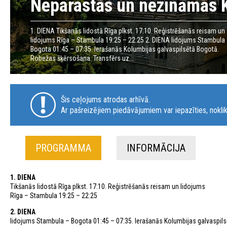
Neparastās un nezināmās K
1. DIENA Tikšanās lidostā Rīga plkst. 17:10. Reģistrēšanās reisam un
lidojums Rīga – Stambula 19:25 – 22:25 2. DIENA lidojums Stambula
Bogota 01:45 – 07:35. Ierašanās Kolumbijas galvaspilsētā Bogotā.
Robežas šķērsošana. Transfērs uz...
Šis ceļojums atrodas arhīvā.
Ar pašreizējiem piedāvājumiem var iepazīties, noklik
PROGRAMMA
INFORMĀCIJA
1. DIENA
Tikšanās lidostā Rīga plkst. 17:10. Reģistrēšanās reisam un lidojums
Rīga – Stambula 19:25 – 22:25
2. DIENA
lidojums Stambula – Bogota 01:45 – 07:35. Ierašanās Kolumbijas galvaspils