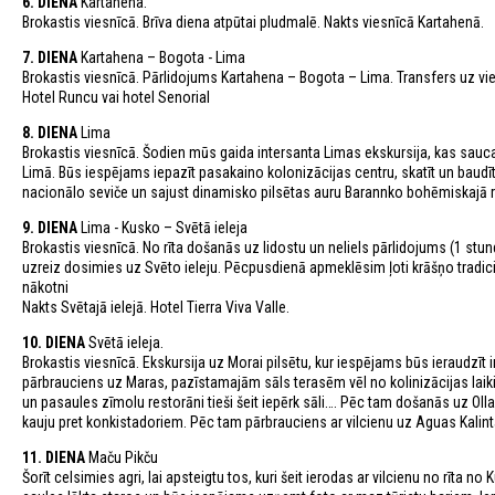
6. DIENA
Kartahena.
Brokastis viesnīcā. Brīva diena atpūtai pludmalē. Nakts viesnīcā Kartahenā.
7. DIENA
Kartahena – Bogota - Lima
Brokastis viesnīcā. Pārlidojums Kartahena – Bogota – Lima. Transfers uz vie
Hotel Runcu vai hotel Senorial
8. DIENA
Lima
Brokastis viesnīcā. Šodien mūs gaida intersanta Limas ekskursija, kas saucas
Limā. Būs iespējams iepazīt pasakaino kolonizācijas centru, skatīt un baud
nacionālo seviče un sajust dinamisko pilsētas auru Barannko bohēmiskajā r
9. DIENA
Lima - Kusko – Svētā ieleja
Brokastis viesnīcā. No rīta došanās uz lidostu un neliels pārlidojums (1 stun
uzreiz dosimies uz Svēto ieleju. Pēcpusdienā apmeklēsim ļoti krāšņo tradic
nākotni
Nakts Svētajā ielejā. Hotel Tierra Viva Valle.
10. DIENA
Svētā ieleja.
Brokastis viesnīcā. Ekskursija uz Morai pilsētu, kur iespējams būs ieraudzīt
pārbrauciens uz Maras, pazīstamajām sāls terasēm vēl no kolinizācijas laiki
un pasaules zīmolu restorāni tieši šeit iepērk sāli…. Pēc tam došanās uz Oll
kauju pret konkistadoriem. Pēc tam pārbrauciens ar vilcienu uz Aguas Kalin
11. DIENA
Maču Pikču
Šorīt celsimies agri, lai apsteigtu tos, kuri šeit ierodas ar vilcienu no rīt