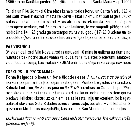
1800 km no Kanādai piederošās Ņūfaundlendas, bet Santa Maria – ap 1400 k
Faijala un Piku šķir tikai 6 km plats kanāls, toties Korvu un Santa Mariju 6
bet salu izmēri ir dažādi: mazulīte Korvu – tikai 17 km2, bet Sau Migela 7
salas var dēvēt par silto Islandi – tās atrodas trīs tektonisko zemes plātņu 
karstajiem avotiem, vulkāniem un lavas laukiem, te var sagaidīt pēkšņas lie
nodrošina 14 – 25 grādu gaisa temperatūru visu gadu ( 17- 23 C ūdenī) un lek
produktus (Azoru salās atrodas Eiropā vienīgās tējas un ananāsu plantācijas)
PAR VIESNĪCU:
3* viesnīca Hotel Vila Nova atrodas aptuveni 10 minūšu gājiena attālumā no 
numuros tiek nodrošināts vanna vai duša, fēns, tualetes piederumi. Maltītes 
viesnīcas teritorijā, kas maksā 4 EUR/dienā. Iepriekšēja rezervācija nav nep
EKSKURSIJU PROGRAMMA:
Ponta Delgadas pilsēta un Sete Cidades ezeri /
15.11.2019 09.30 izbrauk
Ekskursijas pirmajā daļā ar kājām izstaigāsim Pontas Delgadas vēsturisko cen
Kabrala laukumu, Sv. Sebastjana un Sv. Žozē baznīcas un Grasas tirgu. Pēc 
tropiskos augus dažādās augšanas stadijās, kā arī nobaudītu no tiem gatavot
piedāvā lieliskus skatus uz kalniem, salas krasta līniju un ezeriem, ko bagāt
aplūkot slavenos Sete Sidades ezerus- vienu zaļu, bet otru – zilā krāsā un S
gleznaino Mosteiros mazpilsētu, kas atrodas Sau Migela salas ziemeļos.
Ekskursijas ilgums ~7-8 stundas / Cenā iekļauts: transports, krieviski runājoš
(dzērieni iekļauti).