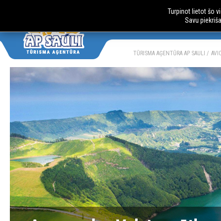
Turpinot lietot šo 
Savu piekriš
AUTOBUSU CE
LV
RU
TŪRISMA AĢENTŪRA AP SAULI
AVI