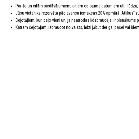
Par šo un citām piedāvājumiem, citiem ceļojuma datumiem utt., lūdzu,
Jūsu vieta tiks rezervēta pēc avansa iemaksas 20% apmērā. Atlikusī 
Ceļotājiem, kuri ceļo vieni un, ja neatrodas līdzbraucējs, ir pienākums
Katram ceļotājam, izbraucot no valsts, līdzi jābūt derīgai pasei vai identi