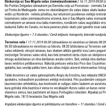
Ekskursija uz Sau Migela salas ziemeļaustrumiem /
16.11.2019 09:00 Iz
No Pontas Delgadas izbrauksim pa Dienvidu ceļu uz Povoacao - ciematu Sau
uz Ponta de Madrugada- vienu no skaistākajiem šīs salas daļas skatu laukum
vedīs uz Nordeste - nelielu pilsētiņu, kur ieturēsim pusdienas vietējā rest
turpināsies salas ziemeļaustrumu virzienā, kas ir Sau Migela salas vismaz
ciematiņiem un ainavai visu laiku mainoties, nonāksim salas augstākās vi
laukumā Salto do Cavalo, no kura paveras plašs skats pāri gandrīz visai salai
Ekskursijas ilgums ~ 7.5 stundas / Cenā iekļauts: transports, krieviski runājo
Terseiras sala /
17.11.2019 06:50 Izbraukšana no viesnīcas uz lidostu 08:20 I
06:50 Izbraukšana no viesnīcas uz lidostu. 08:20 Izlidošana uz Terseiras salu
salas iekšienē, vērojot ainavas, kas skatam atklās gandrīz visu Laies pagasta
mežonīgie Terseiras salas vērši, kas tiek izmantoti vēršu cīņās un skrējie
vīnogu audzēšanas un vīna darīšanas areāla centrs. Šeit, vietējā vīna darīta
lavas veidotos peldbaseinus. Nākošā pieturas vieta būs Pico das Cruzinhas s
apkārtni, kas sevišķi patiks tiem, kas vēlas mājās aizvest interesantas fotogr
Tālāk dosimies uz salas galvaspilsētu Angru du Eroižmu, kas iekļauta UNE
apskates, nobaudīsim pusdienas vietējā restorānā. Pēc pusdienām ceļojums 
lauciniecisko arhitektūru, kas kontrastē ar sulīgas zāles laukiem un aizvēs
kura gotiskā stila baznīca ir viena no vecākajām Azoru salās un kuras senie 
slavenos sierus, kas pazīstami arī ārpus Portugāles robežām. Atpakaļ uz Pr
Migela salu. 18:15 Ierašanās Sau Migela salā
Kopējais ekskursijas ilgums ar pārlidojumu un transferu ~ 11 stundas / Cenā ie