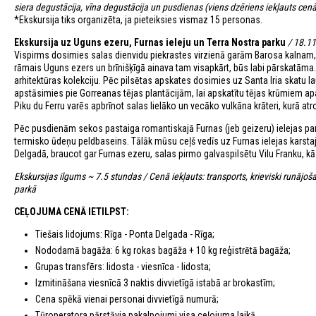
siera degustācija, vīna degustācija un pusdienas (viens dzēriens iekļauts cenā
*Ekskursija tiks organizēta, ja pieteiksies vismaz 15 personas.
Ekskursija uz Uguns ezeru, Furnas ieleju un Terra Nostra parku
/ 18.1
Vispirms dosimies salas dienvidu piekrastes virzienā garām Barosa kalnam, 
rāmais Uguns ezers un brīnišķīgā ainava tam visapkārt, būs labi pārskatāma. Ez
arhitektūras kolekciju. Pēc pilsētas apskates dosimies uz Santa Iria skatu l
apstāsimies pie Gorreanas tējas plantācijām, lai apskatītu tējas krūmiem a
Piku du Ferru varēs apbrīnot salas lielāko un vecāko vulkāna krāteri, kurā at
Pēc pusdienām sekos pastaiga romantiskajā Furnas (jeb geizeru) ielejas park
termisko ūdeņu peldbaseins. Tālāk mūsu ceļš vedīs uz Furnas ielejas karstaj
Delgadā, braucot gar Furnas ezeru, salas pirmo galvaspilsētu Vilu Franku, kā
Ekskursijas ilgums ~ 7.5 stundas / Cenā iekļauts: transports, krieviski runājo
parkā
CEĻOJUMA CENĀ IETILPST:
Tiešais lidojums: Rīga - Ponta Delgada - Rīga;
Nododamā bagāža: 6 kg rokas bagāža + 10 kg reģistrētā bagāža;
Grupas transfērs: lidosta - viesnīca - lidosta;
Izmitināšana viesnīcā 3 naktis divvietīgā istabā ar brokastīm;
Cena spēkā vienai personai divvietīgā numurā;
Tūroperatora pārstāvja pakalpojumi visa ceļojuma laikā.