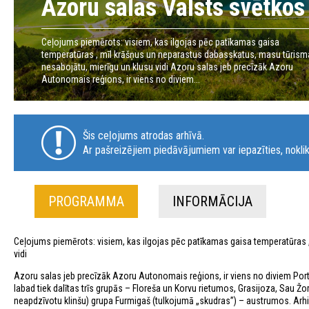
Azoru salas Valsts svētkos 
Ceļojums piemērots: visiem, kas ilgojas pēc patīkamas gaisa
temperatūras , mīl krāšņus un neparastus dabasskatus, masu tūrism
nesabojātu, mierīgu un klusu vidi Azoru salas jeb precīzāk Azoru
Autonomais reģions, ir viens no diviem...
Šis ceļojums atrodas arhīvā.
Ar pašreizējiem piedāvājumiem var iepazīties, noklik
PROGRAMMA
INFORMĀCIJA
Ceļojums piemērots: visiem, kas ilgojas pēc patīkamas gaisa temperatūras 
vidi
Azoru salas jeb precīzāk Azoru Autonomais reģions, ir viens no diviem Por
labad tiek dalītas trīs grupās – Floreša un Korvu rietumos, Grasijoza, Sau Žor
neapdzīvotu klinšu) grupa Furmigaš (tulkojumā „skudras”) – austrumos. Arhip