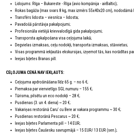
Lidojums: Rīga – Bukareste - Rīga (avio kompānija - airBaltic);
Rokas bagāža (max svars 8 kg, max izmērs 55x40x20 сm), nododāmā b
Transfērs lidosta – viesnīca – lidosta;
Pavadošā pārstāvja pakalpojumi;
Profesionāla vietējā krievvalodīgā gida pakalpojumi;
Transporsta apkalpošana visa ceļojuma laikā;
Degvielas izmaksas, ceļu nodokļi, transporta izmaksas, stāvvietas;
Visas programmā iekļautās ekskursijas, izņemot tās, kas norādītas pa
Ieejas biļetes Branas pilī.
CEĻOJUMA CENĀ NAV IEKĻAUTS:
Ceļojuma apdrošināšana līdz 65 g. – no 6 €;
Piemaksa par vienvietīgo SGL numuru – 155 €;
Tūrisma, pilsētu un eco nodokļi – 28 €;
Pusdienas (3. un 4. diena) ~ 20 €;
Vakariņas restorānā Caru’ cu Bere ar vakara programmu ~ 30 €;
Pusdienas restorānā Pescarus ~ 20 €;
Ieejas biļetes Parlamenta pilī – 14 EUR;
Ieejas biļetes Čaušesku savrupmājā – 15 EUR/ 13 EUR (sen.);