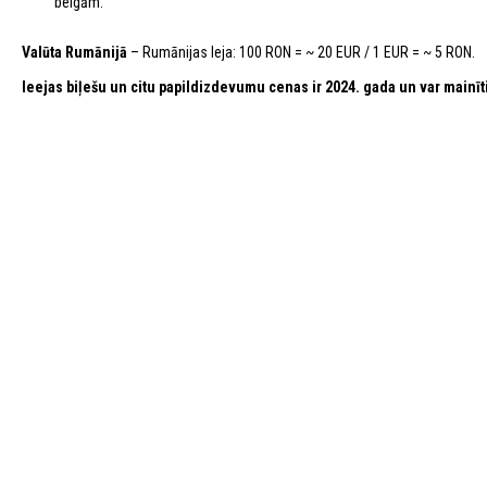
beigām.
Valūta Rumānijā
– Rumānijas leja: 100 RON = ~ 20 EUR / 1 EUR = ~ 5 RON.
Ieejas biļešu un citu papildizdevumu cenas ir 2024. gada un var mainīt