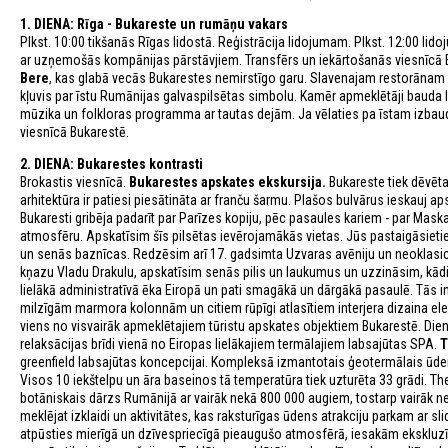
1. DIENA:
Rīga - Bukareste un rumāņu vakars
Plkst. 10:00 tikšanās Rīgas lidostā. Reģistrācija lidojumam. Plkst. 12:00 lid
ar uzņemošās kompānijas pārstāvjiem. Transfērs un iekārtošanās viesnīcā B
Bere
, kas glabā vecās Bukarestes nemirstīgo garu. Slavenajam restorānam Buk
kļuvis par īstu Rumānijas galvaspilsētas simbolu. Kamēr apmeklētāji bauda 
mūzika un folkloras programma ar tautas dejām. Ja vēlaties pa īstam izbaudīt
viesnīcā Bukarestē.
2. DIENA: Bukarestes kontrasti
Brokastis viesnīcā.
Bukarestes apskates ekskursija.
Bukareste tiek dēvēta
arhitektūra ir patiesi piesātināta ar franču šarmu. Plašos bulvārus ieskauj
Bukaresti gribēja padarīt par Parīzes kopiju, pēc pasaules kariem - par Mas
atmosfēru. Apskatīsim šīs pilsētas ievērojamākās vietas. Jūs pastaigāsiet
un senās baznīcas. Redzēsim arī 17. gadsimta Uzvaras avēniju un neoklasi
kņazu Vladu Drakulu, apskatīsim senās pilis un laukumus un uzzināsim, kād
lielākā administratīvā ēka Eiropā un pati smagākā un dārgākā pasaulē. Tās i
milzīgām marmora kolonnām un citiem rūpīgi atlasītiem interjera dizaina ele
viens no visvairāk apmeklētajiem tūristu apskates objektiem Bukarestē. Die
relaksācijas brīdi vienā no Eiropas lielākajiem termālajiem labsajūtas SPA.
T
greenfield labsajūtas koncepcijai. Kompleksā izmantotais ģeotermālais ūdens
Visos 10 iekštelpu un āra baseinos tā temperatūra tiek uzturēta 33 grādi. Th
botāniskais dārzs Rumānijā ar vairāk nekā 800 000 augiem, tostarp vairā
meklējat izklaidi un aktivitātes, kas raksturīgas ūdens atrakciju parkam ar s
atpūsties mierīgā un dzīvespriecīgā pieaugušo atmosfērā, iesakām ekskluzī