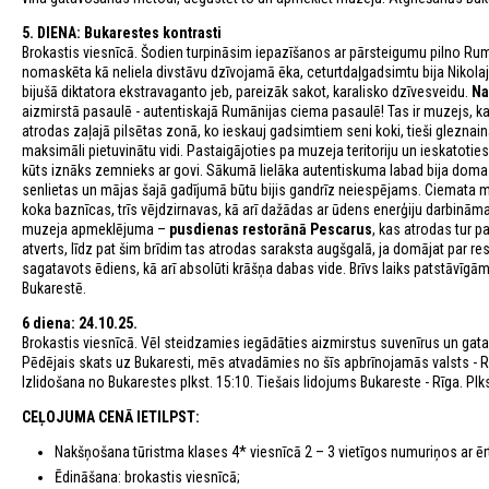
5. DIENA: Bukarestes kontrasti
Brokastis viesnīcā. Šodien turpināsim iepazīšanos ar pārsteigumu pilno Rum
nomaskēta kā neliela divstāvu dzīvojamā ēka, ceturtdaļgadsimtu bija Nikolaj
bijušā diktatora ekstravaganto jeb, pareizāk sakot, karalisko dzīvesveidu.
Na
aizmirstā pasaulē - autentiskajā Rumānijas ciema pasaulē! Tas ir muzejs, kas
atrodas zaļajā pilsētas zonā, ko ieskauj gadsimtiem seni koki, tieši gleznain
maksimāli pietuvinātu vidi. Pastaigājoties pa muzeja teritoriju un ieskatoties 
kūts iznāks zemnieks ar govi. Sākumā lielāka autentiskuma labad bija doma š
senlietas un mājas šajā gadījumā būtu bijis gandrīz neiespējams. Ciemata 
koka baznīcas, trīs vējdzirnavas, kā arī dažādas ar ūdens enerģiju darbināmas
muzeja apmeklējuma –
pusdienas restorānā Pescarus
, kas atrodas tur 
atverts, līdz pat šim brīdim tas atrodas saraksta augšgalā, ja domājat par res
sagatavots ēdiens, kā arī absolūti krāšņa dabas vide. Brīvs laiks patstāvīg
Bukarestē.
6 diena: 24.10.25.
Brokastis viesnīcā. Vēl steidzamies iegādāties aizmirstus suvenīrus un gat
Pēdējais skats uz Bukaresti, mēs atvadāmies no šīs apbrīnojamās valsts - R
Izlidošana no Bukarestes plkst. 15:10. Tiešais lidojums Bukareste - Rīga. Plk
CEĻOJUMA CENĀ IETILPST:
Nakšņošana tūristma klases 4* viesnīcā 2 – 3 vietīgos numuriņos ar ēr
Ēdināšana: brokastis viesnīcā;