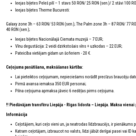
Ieejas biļetes Peleš pilī – 1 stavs 50 RON/ 25 RON (sen.)/ 2 stāvi 100 R
Ieejas biļetes Therme Bucuresti:
Galaxy zone 3h – 63 RON/ 53 RON (sen.); The Palm zone 3h – 87 RON/ 77 R
40 RON (sen.);
Ieejas biļetes Nacionālajā Ciemata muzejā – 7 EUR;
Vīnu degustācija: 2 veidi dzirkstošais vīns + uzkodas – 22 EUR;
Pateicība vietējam gidam un šoferiem - 20 €.
Ceļojuma pasūtīšana, maksāšanas kārtība:
Lai pieteiktos ceļojumam, nepieciešams norādīt precīzus braucēju dat
Pirmā avansa iemaksa 350 EUR personai;
Pilna ceļojuma apmaksa jāveic 6 nedēļas pirms ceļojuma.
!!
Piedāvājam transfēru Liepāja - Rīgas lidosta – Liepāja. Maksa vienai
Informācija
Ceļotājiem, kuri ceļo vieni un, ja neatrodas līdzbraucējs, ir pienākums
Katram ceļotājam, izbraucot no valsts, līdzi jābūt derīgai pasei vai ID 