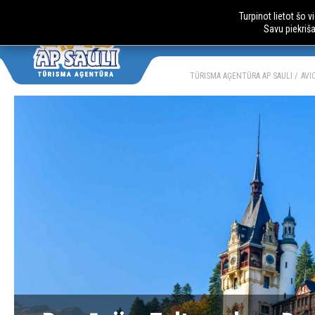
Turpinot lietot šo 
Savu piekriš
AUTOBUSU CE
LV
RU
TŪRISMA AĢENTŪRA AP SAULI
AVI