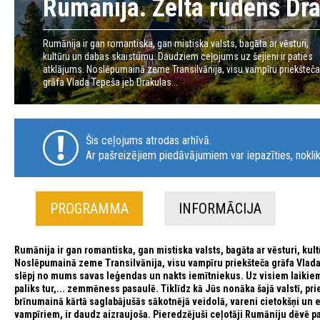
Rumānija. Zelta rudens Dr
Rumānija ir gan romantiska, gan mistiska valsts, bagāta ar vēsturi,
kultūru un dabas skaistumu. Daudziem ceļojums uz šejieni ir paties
atklājums. Noslēpumainā zeme Transilvānija, visu vampīru priekšteča
grāfa Vlada Tepeša jeb Drakulas...
Šis ceļojums atrodas arhīvā.
Ar pašreizējiem piedāvājumiem var iepazīties, noklik
PROGRAMMA
INFORMĀCIJA
Rumānija ir gan romantiska, gan mistiska valsts, bagāta ar vēsturi, ku
Noslēpumainā zeme Transilvānija, visu vampīru priekšteča grāfa Vlada 
slēpj no mums savas leģendas un nakts iemītniekus. Uz visiem laikiem t
paliks tur,... zemmēness pasaulē. Tiklīdz kā Jūs nonāka šajā valstī, pri
brīnumainā kārtā saglabājušās sākotnējā veidolā, vareni cietokšņi un el
vampīriem, ir daudz aizraujoša. Pieredzējuši ceļotāji Rumāniju dēvē p