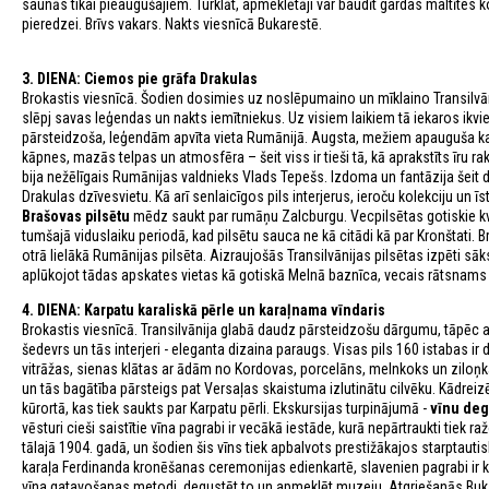
saunās tikai pieaugušajiem. Turklāt, apmeklētāji var baudīt gardas maltītes
pieredzei. Brīvs vakars. Nakts viesnīcā Bukarestē.
3. DIENA: Ciemos pie grāfa Drakulas
Brokastis viesnīcā. Šodien dosimies uz noslēpumaino un mīklaino Transilvā
slēpj savas leģendas un nakts iemītniekus. Uz visiem laikiem tā iekaros ikvie
pārsteidzoša, leģendām apvīta vieta Rumānijā. Augsta, mežiem apauguša kaln
kāpnes, mazās telpas un atmosfēra – šeit viss ir tieši tā, kā aprakstīts īru
bija nežēlīgais Rumānijas valdnieks Vlads Tepešs. Izdoma un fantāzija šeit dom
Drakulas dzīvesvietu. Kā arī senlaicīgos pils interjerus, ieroču kolekciju un
Brašovas pilsētu
mēdz saukt par rumāņu Zalcburgu. Vecpilsētas gotiskie kva
tumšajā viduslaiku periodā, kad pilsētu sauca ne kā citādi kā par Kronštati. B
otrā lielākā Rumānijas pilsēta. Aizraujošās Transilvānijas pilsētas izpēti s
aplūkojot tādas apskates vietas kā gotiskā Melnā baznīca, vecais rātsnams u
4. DIENA: Karpatu karaliskā pērle un karaļnama vīndaris
Brokastis viesnīcā. Transilvānija glabā daudz pārsteidzošu dārgumu, tāpēc 
šedevrs un tās interjeri - eleganta dizaina paraugs. Visas pils 160 istabas i
vitrāžas, sienas klātas ar ādām no Kordovas, porcelāns, melnkoks un ziloņ
un tās bagātība pārsteigs pat Versaļas skaistuma izlutinātu cilvēku. Kādre
kūrortā, kas tiek saukts par Karpatu pērli. Ekskursijas turpinājumā -
vīnu degu
vēsturi cieši saistītie vīna pagrabi ir vecākā iestāde, kurā nepārtraukti tiek r
tālajā 1904. gadā, un šodien šis vīns tiek apbalvots prestižākajos starptaut
karaļa Ferdinanda kronēšanas ceremonijas edienkartē, slavenien pagrabi ir kļ
vīna gatavošanas metodi, degustēt to un apmeklēt muzeju. Atgriešanās Bukar