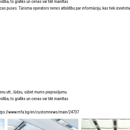
ība, to grafiks un cenas var tikt mainītas
īcas puses. Tūrisma operators nenes atbildību par informāciju, kas tiek izvietot
nu utt., lūdzu, sūtiet mums pieprasījumu.
ība, to grafiks un cenas var tikt mainītas.
it: https://www.mfa.bg/en/customnews/main/24737