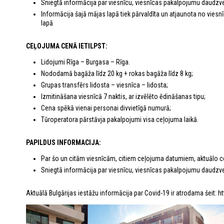
Sniegtā informācija par viesnīcu, viesnīcas pakalpojumu daudzveid
Informācija šajā mājas lapā tiek pārvaldīta un atjaunota no viesn
lapā
CEĻOJUMA CENĀ IETILPST:
Lidojumi Rīga – Burgasa – Rīga.
Nododamā bagāža līdz 20 kg + rokas bagāža līdz 8 kg;
Grupas transfērs lidosta – viesnīca – lidosta;
Izmitināšana viesnīcā 7 naktis, ar izvēlēto ēdināšanas tipu;
Cena spēkā vienai personai divvietīgā numurā;
Tūroperatora pārstāvja pakalpojumi visa ceļojuma laikā.
PAPILDUS INFORMACIJA:
Par šo un citām viesnīcām, citiem ceļojuma datumiem, aktuālo ce
Sniegtā informācija par viesnīcu, viesnīcas pakalpojumu daudzveid
Aktuālā Bulgārijas iestāžu informācija par Covid-19 ir atrodama še