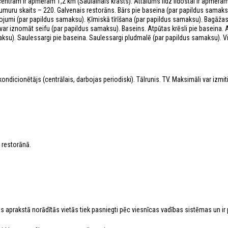
centram ir apmēram 1,2 km (Saulainais krasts). Attālums līdz lidostai ir apmēr
Numuru skaits – 220. Galvenais restorāns. Bārs pie baseina (par papildus samaks
ojumi (par papildus samaksu). Ķīmiskā tīrīšana (par papildus samaksu). Bagāža
ar iznomāt seifu (par papildus samaksu). Baseins. Atpūtas krēsli pie baseina. A
ksu). Saulessargi pie baseina. Saulessargi pludmalē (par papildus samaksu). V
ndicionētājs (centrālais, darbojas periodiski). Tālrunis. TV. Maksimāli var izmit
 restorānā.
as aprakstā norādītās vietās tiek pasniegti pēc viesnīcas vadības sistēmas un ir