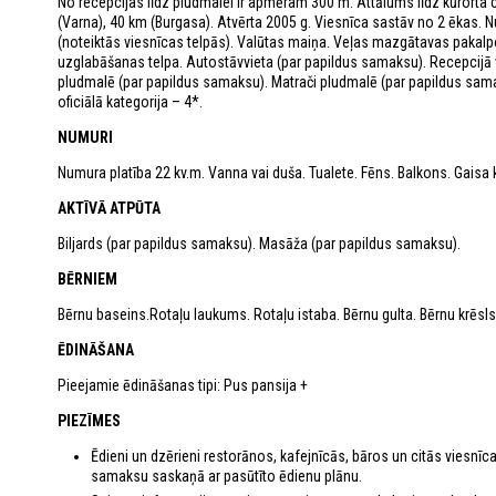
No recepcijas līdz pludmalei ir apmēram 300 m. Attālums līdz kūrorta 
(Varna), 40 km (Burgasa). Atvērta 2005 g. Viesnīca sastāv no 2 ēkas. 
(noteiktās viesnīcas telpās). Valūtas maiņa. Veļas mazgātavas pakalp
uzglabāšanas telpa. Autostāvvieta (par papildus samaksu). Recepcijā v
pludmalē (par papildus samaksu). Matrači pludmalē (par papildus sama
oficiālā kategorija – 4*.
NUMURI
Numura platība 22 kv.m. Vanna vai duša. Tualete. Fēns. Balkons. Gaisa ko
AKTĪVĀ ATPŪTA
Biljards (par papildus samaksu). Masāža (par papildus samaksu).
BĒRNIEM
Bērnu baseins.Rotaļu laukums. Rotaļu istaba. Bērnu gulta. Bērnu krēsls
ĒDINĀŠANA
Pieejamie ēdināšanas tipi: Pus pansija +
PIEZĪMES
Ēdieni un dzērieni restorānos, kafejnīcās, bāros un citās viesnīc
samaksu saskaņā ar pasūtīto ēdienu plānu.