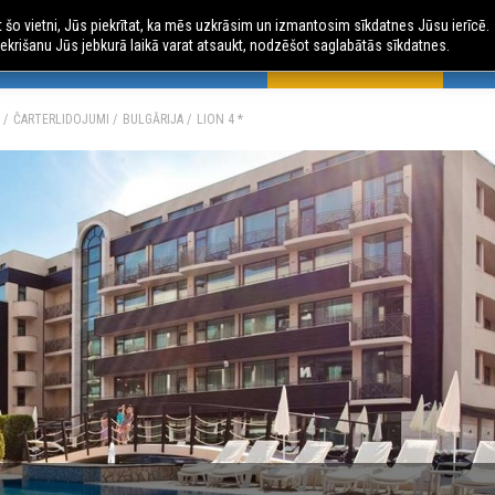
ot šo vietni, Jūs piekrītat, ka mēs uzkrāsim un izmantosim sīkdatnes Jūsu ierīcē.
ekrišanu Jūs jebkurā laikā varat atsaukt, nodzēšot saglabātās sīkdatnes.
 CEĻOJUMI
AVIO CEĻOJUMI
ČARTERLIDOJUMI
AU
ČARTERLIDOJUMI
BULGĀRIJA
LION 4 *