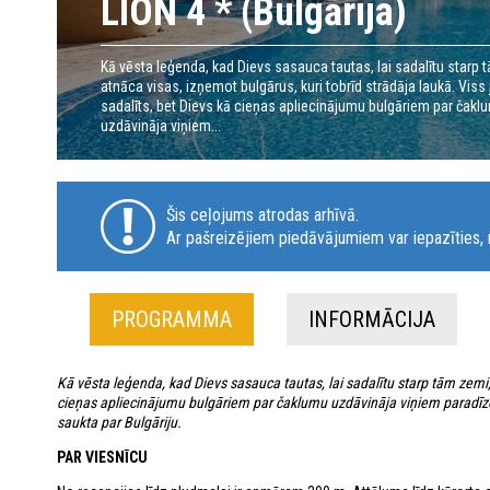
LION 4 * (Bulgārija)
Kā vēsta leģenda, kad Dievs sasauca tautas, lai sadalītu starp 
atnāca visas, izņemot bulgārus, kuri tobrīd strādāja laukā. Viss 
sadalīts, bet Dievs kā cieņas apliecinājumu bulgāriem par čakl
uzdāvināja viņiem...
Šis ceļojums atrodas arhīvā.
Ar pašreizējiem piedāvājumiem var iepazīties, n
PROGRAMMA
INFORMĀCIJA
Kā vēsta leģenda, kad Dievs sasauca tautas, lai sadalītu starp tām zemi, 
cieņas apliecinājumu bulgāriem par čaklumu uzdāvināja viņiem paradīzes 
saukta par Bulgāriju.
PAR VIESNĪCU