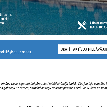
tām zemi,
jau bija
umu
Ēdināšanas v
HALF BOAR
SKATĪT AKTĪVUS PIEDĀVĀJ
oklikšķinot uz saites.
atnāca visas, izņemot bulgārus, kuri tobrīd strādāja laukā. Viss jau bija sadalīts, 
gabaliņu uz zemes, pārpilnības ragu Balkānu pussalas sirdī, vietu, kura no tiem 