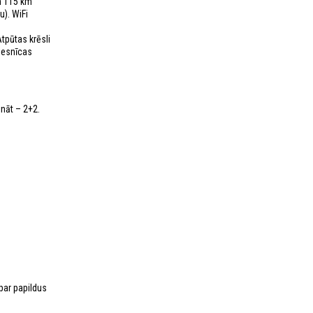
am 115 km
u). WiFi
s
tpūtas krēsli
iesnīcas
ināt – 2+2.
 par papildus