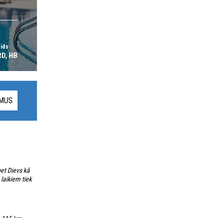
eids
D, HB
UMUS
bet Dievs kā
laikiem tiek