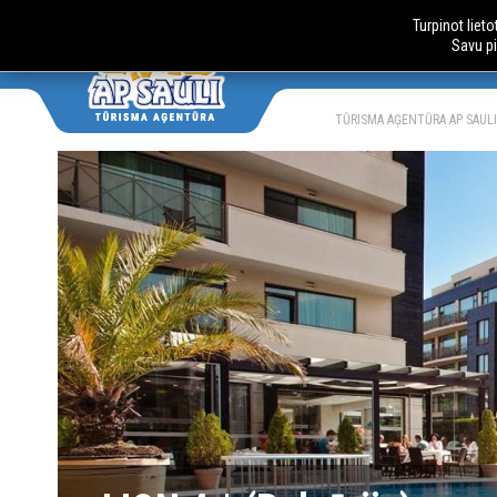
Turpinot liet
Savu pi
AUTOBUSU
LV
RU
TŪRISMA AĢENTŪRA AP SAULI