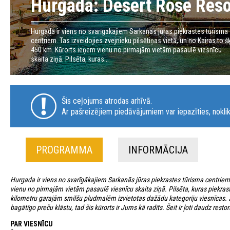
Hurgada: Desert Rose Reso
Hurgada ir viens no svarīgākajiem Sarkanās jūras piekrastes tūrisma
centriem. Tas izveidojies zvejnieku pilsētiņas vietā, un no Kairas to šķ
450 km. Kūrorts ieņem vienu no pirmajām vietām pasaulē viesnīcu
skaita ziņā. Pilsēta, kuras...
Šis ceļojums atrodas arhīvā.
Ar pašreizējiem piedāvājumiem var iepazīties, noklik
PROGRAMMA
INFORMĀCIJA
Hurgada ir viens no svarīgākajiem Sarkanās jūras piekrastes tūrisma centriem. 
vienu no pirmajām vietām pasaulē viesnīcu skaita ziņā. Pilsēta, kuras piekrastē 
kilometru garajām smilšu pludmalēm izvietotas dažādu kategoriju viesnīcas. 
bagātīgo preču klāstu, tad šis kūrorts ir Jums kā radīts. Šeit ir ļoti daudz rest
PAR VIESNĪCU