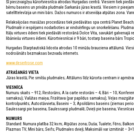
Šī pieczvaigžņu kūrortviesnīca atrodas Hurgadas centrā. Viesiem tiek piedāvā
bērnu baseins un privāta pludmale Sarkanās jūras krastā. Viesiem ir pieejam
satelīttelevīzija un mini bārs. Dažos numuros ir atsevišķa atpūtas zona. Van
Relaksējošas masāžas procedūras tiek piedāvātas spa centrā Planet Beach, k
Pludmalē ir iespējams nodarboties ar vindsērfingu un snorkelēšanu. Pludmalē 
Itāļu virtuves ēdieni tiek piedāvāti restorānā Dolce Vita, savukārt galvenajā
libāniešu virtuves ēdieni. Kūrortviesnīcai ir 9 bāri, tostarp baseina bārs Tro
Hurgadas Starptautiskā lidosta atrodas 10 minūšu brauciena attālumā. Viesi
nodrošināts bezmaksas bezvadu internets.
www.desertrose.com
ATRAŠANĀS VIETA
Jūras krastā; Pie smilšu pludmales; Attālums līdz kūrorta centram ir apmēr
VIESNĪCĀ
Numuru skaits – 912; Restorāns; A la carte restorāni – 4; Bāri – 10; Konferen
samaksu); Valūtas maiņa; Frizētava (par papildus samaksu); Veļas mazgāta
kontrolpunkts; Autostāvvieta; Baseini – 3; Apsildāms baseins (ziemas period
Saulessargi pie baseina; Saulessargi pludmalē; Dvieļi pie baseina; Viesnīcas 
NUMURS
Standard: Numura platība 32 kv.m; Atpūtas zona; Duša; Tualete; Fēns; Balkons
Plazmas TV; Mini bārs; Seifs; Pludmales dvieļi; Maksimāli var izmitināt – 3+