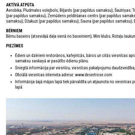
AKTĪVĀ ATPŪTA
Aerobika; Pludmales volejbols; Biljards (par papildus samaksu); Šautriņas; 
(par papildus samaksu); Zemūdens peldēšanas centrs (par papildus samaksu
samaksu); Džakuzi (par papildus samaksu); Sauna (par papildus samaksu); Ba
BĒRNIEM
Bērnu baseins (atsevišķā daļa vienā no baseiniem); Mini klubs; Rotaļu lauku
PIEZĪMES
Ēdieni un dzērieni restorānos, kafejnīcās, bāros un citās viesnīcas apr
samaksu saskaņā ar pasūtīto ēdienu plānu.
Sniegtā informācija par viesnīcu, viesnīcas pakalpojumu daudzveidība, 
Oficiālā viesnīcas interneta adrese: www.desertrose.com
Informācija šajā mājas lapā tiek pārvaldīta un atjaunota no viesnīcas p
lapā