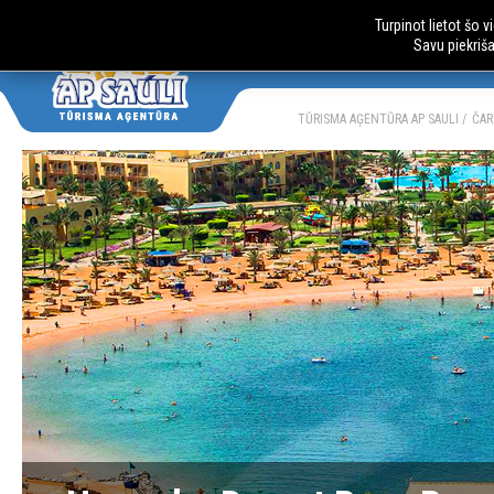
Turpinot lietot šo 
Savu piekriš
AUTOBUSU CE
LV
RU
TŪRISMA AĢENTŪRA AP SAULI
ČAR