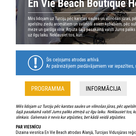
En Vie Beach Boutique Ho
Mēs lidojam uz Turciju pēc karstas saules un vilinošas jūras, p
apelsīnu ziedu aromātiem un svilinoši asiem kebabiem, pēc su
meze un garšīga vīna. Atpūta šajā pasakainā valstī Jums paliks
uz ilgu laiku. Neklausiet tos, kuri...
Šis ceļojums atrodas arhīvā.
Ar pašreizējiem piedāvājumiem var iepazīties, n
PROGRAMMA
INFORMĀCIJA
Mēs lidojam uz Turciju pēc karstas saules un vilinošas jūras, pēc apel
šajā pasakainā valstī Jums paliks atmiņā uz ilgu laiku. Neklausiet tos, kuri
slinkais. Galvenais ir nevis kur atpūsties, bet kādā veidā atpūsties.​
PAR VIESNĪCU
Dizaina viesnīca En Vie Beach atrodas Alanjā, Turcijas Vidusjūras reģ