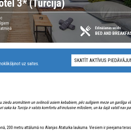
tel 3* (Turcija)
ēc
līgiem
 atmiņā
Ēdināšanas veids
BED AND BREAKFAS
SKATĪT AKTĪVUS PIEDĀVĀJ
oklikšķinot uz saites.
sīnu ziedu aromātiem un svilinoši asiem kebabiem, pēc sulīgiem meze un garšīga vī
 saka ka Turcija ir valsts komfortu all-inclusive mīlošiem, un ka šajā valstī nav pab
ionā, 200 metru attālumā no Alanjas Ataturka laukuma. Viesiem ir pieejama tera