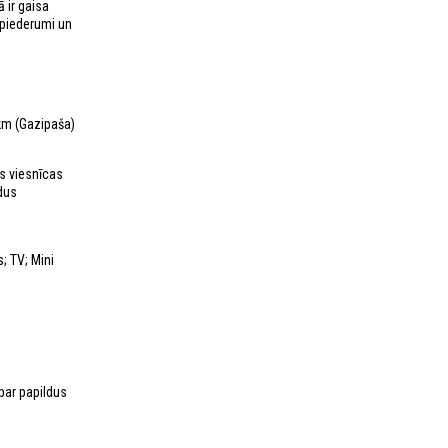
 ir gaisa
 piederumi un
 km (Gazipaša)
ās viesnīcas
ldus
; TV; Mini
 par papildus