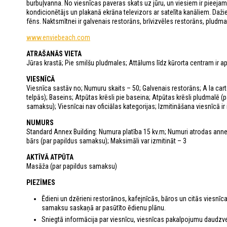
burbuļvanna. No viesnīcas paveras skats uz jūru, un viesiem ir pieejam
kondicionētājs un plakanā ekrāna televizors ar satelīta kanāliem. Daži
fēns. Naktsmītnei ir galvenais restorāns, brīvizvēles restorāns, pludma
www.enviebeach.com​
ATRAŠANĀS VIETA
Jūras krastā; Pie smilšu pludmales; Attālums līdz kūrorta centram ir a
VIESNĪCĀ
Viesnīca sastāv no; Numuru skaits – 50; Galvenais restorāns; A la car
telpās); Baseins; Atpūtas krēsli pie baseina; Atpūtas krēsli pludmalē 
samaksu); Viesnīcai nav oficiālas kategorijas; Izmitināšana viesnīcā i
NUMURS
Standard Annex Building: Numura platība 15 kv.m; Numuri atrodas annex 
bārs (par papildus samaksu); Maksimāli var izmitināt – 3
AKTĪVĀ ATPŪTA
Masāža (par papildus samaksu)
PIEZĪMES
Ēdieni un dzērieni restorānos, kafejnīcās, bāros un citās viesnīc
samaksu saskaņā ar pasūtīto ēdienu plānu.
Sniegtā informācija par viesnīcu, viesnīcas pakalpojumu daudzveid