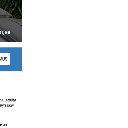
T, BB
UMUS
na. Atpūta
ijis tikai
se un