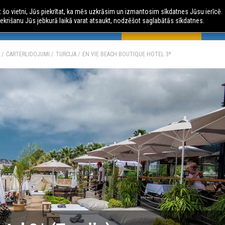
ot šo vietni, Jūs piekrītat, ka mēs uzkrāsim un izmantosim sīkdatnes Jūsu ierīcē.
ekrišanu Jūs jebkurā laikā varat atsaukt, nodzēšot saglabātās sīkdatnes.
 CEĻOJUMI
AVIO CEĻOJUMI
ČARTERLIDOJUMI
AU
ČARTERLIDOJUMI
TURCIJA
EN VIE BEACH BOUTIQUE HOTEL 3*