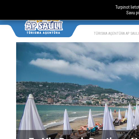
Turpinot liet
Savu pi
AUTOBUSU
LV
RU
TŪRISMA AĢENTŪRA AP SAULI