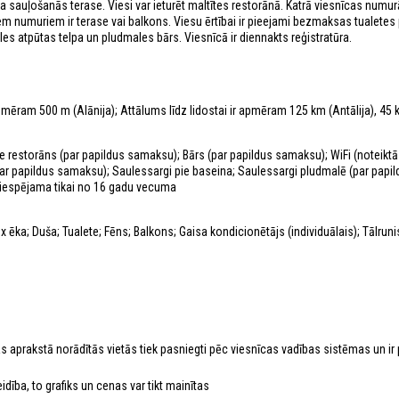
a sauļošanās terase. Viesi var ieturēt maltītes restorānā. Katrā viesnīcas numurā
em numuriem ir terase vai balkons. Viesu ērtībai ir pieejami bezmaksas tualetes
les atpūtas telpa un pludmales bārs. Viesnīcā ir diennakts reģistratūra.
pmēram 500 m (Alānija); Attālums līdz lidostai ir apmēram 125 km (Antālija), 45
te restorāns (par papildus samaksu); Bārs (par papildus samaksu); WiFi (noteikt
(par papildus samaksu); Saulessargi pie baseina; Saulessargi pludmalē (par papi
r iespējama tikai no 16 gadu vecuma
ēka; Duša; Tualete; Fēns; Balkons; Gaisa kondicionētājs (individuālais); Tālrunis
as aprakstā norādītās vietās tiek pasniegti pēc viesnīcas vadības sistēmas un ir
ība, to grafiks un cenas var tikt mainītas