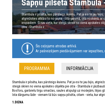
Sapņu pilsēta Stambula -
Stambula ir pilsēta, kas pārsteigs ikvienu. Pat ja esi te jau bijis,
atgriežoties atklāsi to no jauna - citā gaismā, citā noskaņā, ar 
iespaidiem. Šī nav vieta, kur steigā skrien no viena apskates ob
otra - Stambula ir...
Šis ceļojums atrodas arhīvā.
Ar pašreizējiem piedāvājumiem var iepazīties, n
PROGRAMMA
INFORMĀCIJA
Stambula ir pilsēta, kas pārsteigs ikvienu. Pat ja esi te jau bijis, atgrie
steigā skrien no viena apskates objekta pie otra - Stambula ir jāizbaud
Bosforu, garšvielu tirgu smaržas, saules atspulgi uz mošejām, tējas gl
īsta dārgumu lāde - vienam tā būs sapņu pilsēta, citam - vieta, kur atgri
1.DIENA