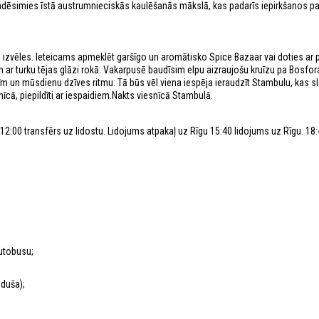
emdēsimies īstā austrumnieciskās kaulēšanās mākslā, kas padarīs iepirkšanos pa
vas izvēles. Ieteicams apmeklēt garšīgo un aromātisko Spice Bazaar vai doties ar 
ām ar turku tējas glāzi rokā. Vakarpusē baudīsim elpu aizraujošu kruīzu pa Bosfo
līm un mūsdienu dzīves ritmu. Tā būs vēl viena iespēja ieraudzīt Stambulu, kas sl
īcā, piepildīti ar iespaidiem.Nakts viesnīcā Stambulā.
n 12:00 transfērs uz lidostu. Lidojums atpakaļ uz Rīgu 15:40 lidojums uz Rīgu. 18
autobusu;
 duša);