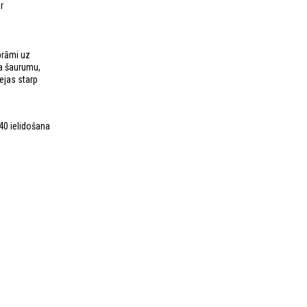
r
prāmi uz
ra šaurumu,
ejas starp
:40 ielidošana