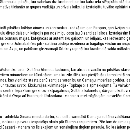
tambulu - pilsētu, kur satiekas divi kontinenti un kur katra iela slēpj kādu stāstu
atīva tikšanās ar grupas vadītāju un brīvais laiks, lai izstaigātu tuvāko apkārtni
ināt pilsētas krāšņo ainavu un kontrastus - redzēsim gan Eiropas, gan Āzijas pu
bulu divās daļās un kalpojis par nozīmīgu ostu jau Bizantijas laikos. Izstaigāsim 
s osmaņu mājas, kafejnīcas ar autentisku gaisotni un ieliņas, kas iedvesmo g
grezno Dolmabahčes pili - sultānu pēdējo rezidenci ar bagātīgu vēsturi un iespa
pu un Āziju, un pabūsim gleznainajā Ortaköy rajonā, kur krastmalā valda mākslin
 vēsturisko sirdi - Sultāna Ahmeda laukumu, kur atrodas vairāki no pilsētas slav
ešiem minaretiem un tūkstošiem smalku zilo flīžu, kas piešķīrušas templim tā 
tnes, kas vienlīdz stāsta par Bizantijas varenību un Osmaņu impērijas godību. Ie
 un tautas svētki. Ekskursijas kulminācija - Topkapī pils apmeklējums. Tā vairāk 
s centrs. Iepazīsim greznos iekšpagalmus, Sultāna kabinetus, dārgumu krātuvi
ieši šeit dzīvoja arī Hurem jeb Roksolana - viena no ietekmīgākajām sievietēm Os
.
 - arhitekta Sinana meistardarbu, kas celts varenākā Osmaņu sultāna valdīšanas
āze, no kuras paveras iespaidīgs skats pār Stambulas jumtiem. Pēc tam dosimies
d Bazaar) - vienam no lielākajiem un senākajiem tirgiem pasaulē. No krāšņiem p