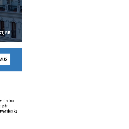
T, BB
UMUS
vieta, kur
i pār
tvērsies kā