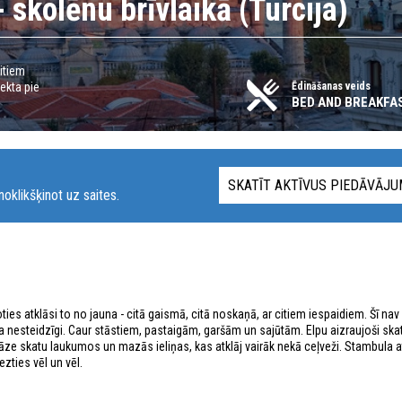
 skolēnu brīvlaikā (Turcija)
citiem
jekta pie
Ēdināšanas veids
BED AND BREAKFAS
SKATĪT AKTĪVUS PIEDĀVĀJ
oklikšķinot uz saites.
žoties atklāsi to no jauna - citā gaismā, citā noskaņā, ar citiem iespaidiem. Šī nav 
a nesteidzīgi. Caur stāstiem, pastaigām, garšām un sajūtām. Elpu aizraujoši skat
āze skatu laukumos un mazās ieliņas, kas atklāj vairāk nekā ceļveži. Stambula a
ezties vēl un vēl.