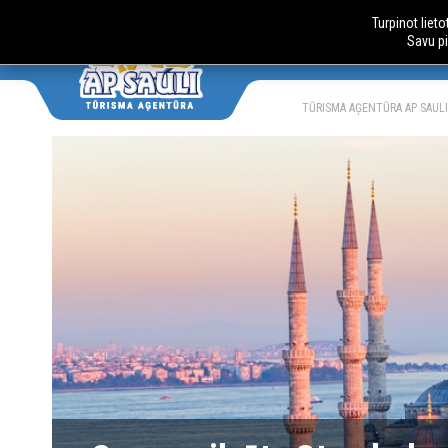
Turpinot liet
Savu pi
AUTOBUSU
LV
RU
TŪRISMA AĢENTŪRA AP SAULI