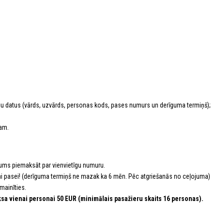
ju datus (vārds, uzvārds, personas kods, pases numurs un derīguma termiņš);
mam.
nākums piemaksāt par vienvietīgu numuru.
rīgai pasei! (derīguma termiņš ne mazak ka 6 mēn. Pēc atgriešanās no ceļojuma)
mainīties.
aksa vienai personai 50 EUR (minimālais pasažieru skaits 16 personas).