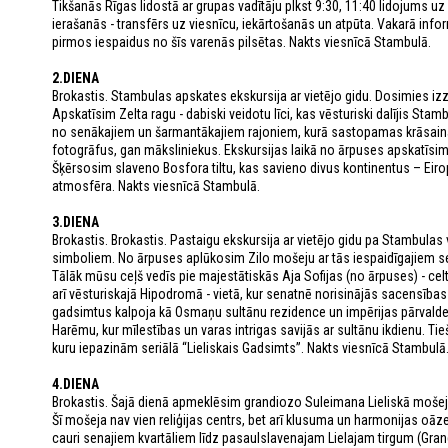
Tikšanās Rīgas lidostā ar grupas vadītāju plkst 9:30, 11:40 lidojums uz S
ierašanās - transfērs uz viesnīcu, iekārtošanās un atpūta. Vakarā inform
pirmos iespaidus no šīs varenās pilsētas. Nakts viesnīcā Stambulā.
2.DIENA
Brokastis. Stambulas apskates ekskursija ar vietējo gidu. Dosimies izz
Apskatīsim Zelta ragu - dabiski veidotu līci, kas vēsturiski dalījis Stam
no senākajiem un šarmantākajiem rajoniem, kurā sastopamas krāsaina
fotogrāfus, gan māksliniekus. Ekskursijas laikā no ārpuses apskatīsim 
Šķērsosim slaveno Bosfora tiltu, kas savieno divus kontinentus – Eiro
atmosfēra. Nakts viesnīcā Stambulā.
3.DIENA
Brokastis. Brokastis. Pastaigu ekskursija ar vietējo gidu pa Stambulas
simboliem. No ārpuses aplūkosim Zilo mošeju ar tās iespaidīgajiem s
Tālāk mūsu ceļš vedīs pie majestātiskās Aja Sofijas (no ārpuses) - cel
arī vēsturiskajā Hipodromā - vietā, kur senatnē norisinājās sacensības
gadsimtus kalpoja kā Osmaņu sultānu rezidence un impērijas pārvalde
Harēmu, kur mīlestības un varas intrigas savijās ar sultānu ikdienu. T
kuru iepazinām seriālā “Lieliskais Gadsimts”. Nakts viesnīcā Stambulā
4.DIENA
Brokastis. Šajā dienā apmeklēsim grandiozo Suleimana Lieliskā mošeju
Šī mošeja nav vien reliģijas centrs, bet arī klusuma un harmonijas o
cauri senajiem kvartāliem līdz pasaulslavenajam Lielajam tirgum (Gran