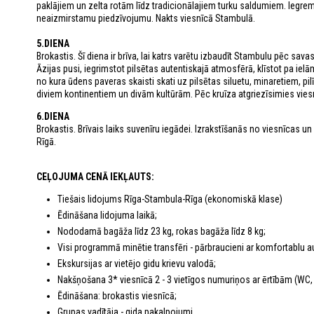
paklājiem un zelta rotām līdz tradicionālajiem turku saldumiem. Iegr
neaizmirstamu piedzīvojumu. Nakts viesnīcā Stambulā.
5.DIENA
Brokastis. Šī diena ir brīva, lai katrs varētu izbaudīt Stambulu pēc sa
Āzijas pusi, iegrimstot pilsētas autentiskajā atmosfērā, klīstot pa iel
no kura ūdens paveras skaisti skati uz pilsētas siluetu, minaretiem, pi
diviem kontinentiem un divām kultūrām. Pēc kruīza atgriezīsimies viesn
6.DIENA
Brokastis. Brīvais laiks suvenīru iegādei. Izrakstīšanās no viesnīcas u
Rīgā.
CEĻOJUMA CENĀ IEKĻAUTS:
Tiešais lidojums Rīga-Stambula-Rīga (ekonomiskā klase)
Ēdināšana lidojuma laikā;
Nododamā bagāža līdz 23 kg, rokas bagāža līdz 8 kg;
Visi programmā minētie transfēri - pārbraucieni ar komfortablu 
Ekskursijas ar vietējo gidu krievu valodā;
Nakšņošana 3* viesnīcā 2 - 3 vietīgos numuriņos ar ērtībām (WC,
Ēdināšana: brokastis viesnīcā;
Grupas vadītāja - gida pakalpojumi.