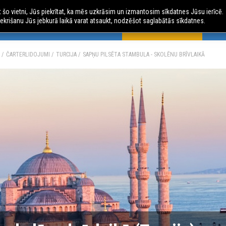
ot šo vietni, Jūs piekrītat, ka mēs uzkrāsim un izmantosim sīkdatnes Jūsu ierīcē.
ekrišanu Jūs jebkurā laikā varat atsaukt, nodzēšot saglabātās sīkdatnes.
 CEĻOJUMI
AVIO CEĻOJUMI
ČARTERLIDOJUMI
AU
ČARTERLIDOJUMI
TURCIJA
SAPŅU PILSĒTA STAMBULA - SKOLĒNU BRĪVLAIKĀ