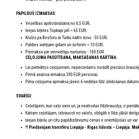
PAPILDUS IZMAKSAS:
Veselības apdrošināšana no 6,5 EUR;
Ieejas biļetes Topkapi pilī ~ 65 EUR;
Kruīzs pa Bosforu ar Turku nakts šovu - 55 EUR;
Paldies vietējam gidam un šoferim ~ 10 EUR;
Piemaksa par vienvietīgu numuriņu - 160 EUR.
CEĻOJUMA PASŪTĪŠANA, MAKSĀŠANAS KĀRTĪBA:
Lai pieteiktos ceļojumam, nepieciešams norādīt precīzus braucē
Pirmā avansa iemaksa 330 EUR personai;
Pilna ceļojuma apmaksa jāveic 6 nedēļas līdz izlidošanas datu
SVARĪGI:
Ceļotājiem, kuri ceļo vieni un, ja neatrodas līdzbraucējs, ir pie
Katram ceļotājam, izbraucot no valsts, obligāti ir līdzi jābūt de
Ieejas biļešu un citu papildizdevumu cenas ir orientējošas un var 
!! Piedāvājam transfēru Liepāja - Rīgas lidosta – Liepāja. M