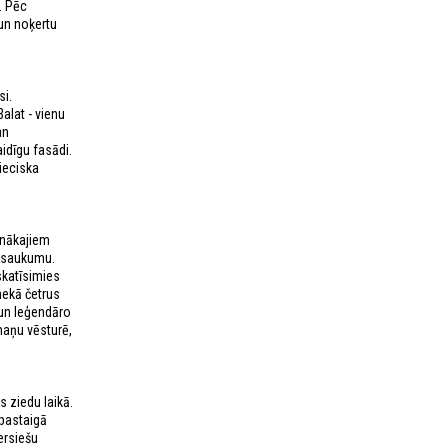
. Pēc
 un noķertu
si.
Balat - vienu
an
idīgu fasādi.
ieciska
enākajiem
nosaukumu.
skatīsimies
nekā četrus
 un leģendāro
maņu vēsturē,
 ziedu laikā.
 pastaigā
ersiešu