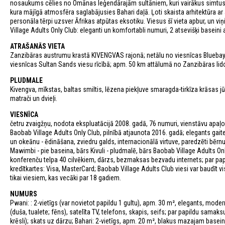
nosaukums cēlies no Omānas leģendārajām sultāniem, kuri vairākus simtus ga
kura mājīgā atmosfēra saglabājusies Bahari daļā. Ļoti skaista arhitektūra a
personāla tērpi uzsver Āfrikas atpūtas eksotiku. Viesus šī vieta apbur, un viņ
Village Adults Only Club: eleganti un komfortabli numuri, 2 atsevišķi baseini
ATRAŠANĀS VIETA
Zanzibāras austrumu krastā KIVENGVAS rajonā; netālu no viesnīcas Bluebay B
viesnīcas Sultan Sands viesu rīcībā; apm. 50 km attālumā no Zanzibāras lid
PLUDMALE
Kivengva, mīkstas, baltas smiltis, lēzena piekļuve smaragda-tirkīza krāsas jūr
matrači un dvieļi.
VIESNĪCA
četru zvaigžņu, nodota ekspluatācijā 2008. gadā, 76 numuri, vienstāvu apaļos
Baobab Village Adults Only Club, pilnībā atjaunota 2016. gadā; elegants gait
un okeānu - ēdināšana, zviedru galds, internacionālā virtuve, paredzēti bērnu k
Mawimbi - pie baseina, bārs Kivuli - pludmalē, bārs Baobab Village Adults Onl
konferenču telpa 40 cilvēkiem, dārzs, bezmaksas bezvadu internets; par pa
kredītkartes: Visa, MasterCard; Baobab Village Adults Club viesi var baudīt 
tikai viesiem, kas vecāki par 18 gadiem.
NUMURS
Pwani: : 2-vietīgs (var novietot papildu 1 gultu), apm. 30 m², elegants, moder
(duša, tualete; fēns), satelīta TV, telefons, skapis, seifs; par papildu sama
krēsli); skats uz dārzu; Bahari: 2-vietīgs, apm. 20 m², blakus mazajam basein