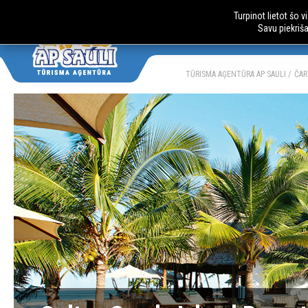
Turpinot lietot šo 
Savu piekriš
AUTOBUSU CE
LV
RU
TŪRISMA AĢENTŪRA AP SAULI
ČAR