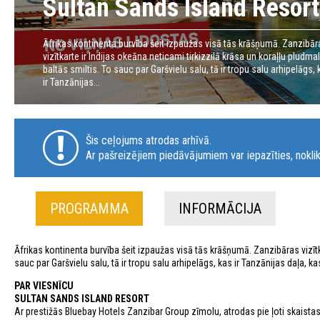
Sultan Sands Island Resort
Āfrikas kontinenta burvība šeit izpaužas visā tās krāšņumā. Zanzibār
vizītkarte ir Indijas okeāna neticami tirkizzilā krāsa un koraļļu pludma
baltās smiltis. To sauc par Garšvielu salu, tā ir tropu salu arhipelāgs,
ir Tanzānijas...
Šis ceļojums atrodas arhīvā.
Ar pašreizējiem piedāvājumiem var iepazīties, noklik
PROGRAMMA
INFORMĀCIJA
Āfrikas kontinenta burvība šeit izpaužas visā tās krāšņumā. Zanzibāras vizītka
sauc par Garšvielu salu, tā ir tropu salu arhipelāgs, kas ir Tanzānijas daļa, k
PAR VIESNĪCU
SULTAN SANDS ISLAND RESORT
Ar prestižās Bluebay Hotels Zanzibar Group zīmolu, atrodas pie ļoti skaista