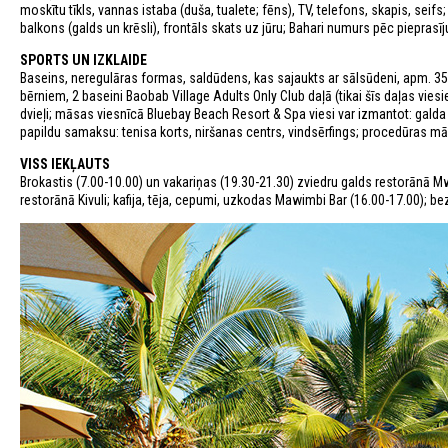
moskītu tīkls, vannas istaba (duša, tualete; fēns), TV, telefons, skapis, se
balkons (galds un krēsli), frontāls skats uz jūru; Bahari numurs pēc piepras
SPORTS UN IZKLAIDE
Baseins, neregulāras formas, saldūdens, kas sajaukts ar sālsūdeni, apm. 350
bērniem, 2 baseini Baobab Village Adults Only Club daļā (tikai šīs daļas vie
dvieļi; māsas viesnīcā Bluebay Beach Resort & Spa viesi var izmantot: galda 
papildu samaksu: tenisa korts, niršanas centrs, vindsērfings; procedūras m
VISS IEKĻAUTS
Brokastis (7.00-10.00) un vakariņas (19.30-21.30) zviedru galds restorānā
restorānā Kivuli; kafija, tēja, cepumi, uzkodas Mawimbi Bar (16.00-17.00); bez