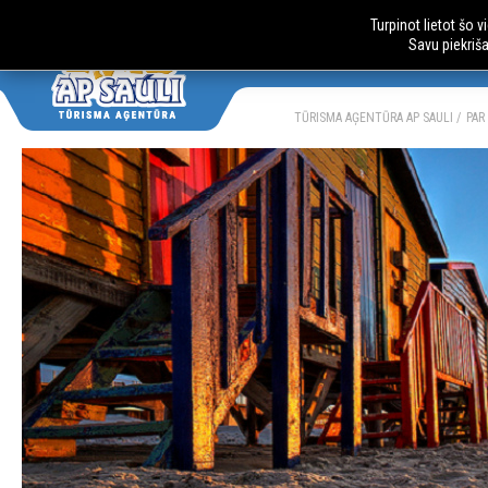
Turpinot lietot šo 
Savu piekriš
AUTOBUSU CE
LV
RU
TŪRISMA AĢENTŪRA AP SAULI
PAR