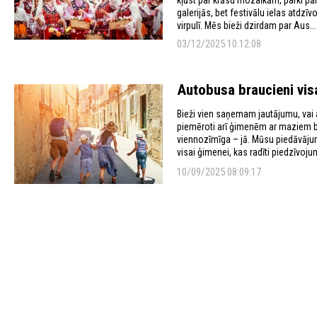
galerijās, bet festivālu ielas atdzī
virpulī. Mēs bieži dzirdam par Aus...
03/12/2025 10:12:08
Autobusa braucieni vis
Bieži vien saņemam jautājumu, vai 
piemēroti arī ģimenēm ar maziem bē
viennozīmīga – jā. Mūsu piedāvājum
visai ģimenei, kas radīti piedzīvoj
10/09/2025 08:09:17