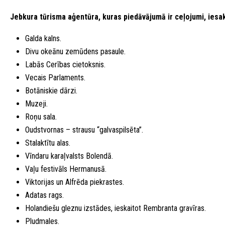
Jebkura tūrisma aģentūra, kuras piedāvājumā ir ceļojumi, iesa
Galda kalns.
Divu okeānu zemūdens pasaule.
Labās Cerības cietoksnis.
Vecais Parlaments.
Botāniskie dārzi.
Muzeji.
Roņu sala.
Oudstvornas – strausu “galvaspilsēta”.
Stalaktītu alas.
Vīndaru karaļvalsts Bolendā.
Vaļu festivāls Hermanusā.
Viktorijas un Alfrēda piekrastes.
Adatas rags.
Holandiešu gleznu izstādes, ieskaitot Rembranta gravīras.
Pludmales.