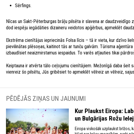
Sērfings.
Nīcas un Sakt-Pēterburgas brāļu pilsēta ir slavena ar daudzveidīgo ziv
dod iespēju iegādāties dizaineru veidotos apģērbus, apmeklēt daudzo
Ekstrēma cienītājus iepriecinās Folsa līcis – tā ir vieta, kur dzīvo li
pievilinātas plēsoņas, kaitinot tās ar tunču galvām. Tūrisma aģentūr
izbaudīsiet neaizmirstamus iespaidus. To varēs atļauties tikai pārdroši
Keiptauna ir atvērta tālo ceļojumu cienītājiem. Mežonīgā daba šeit sa
vienreiz šo pilsētu, Jūs gribēsiet to apmeklēt vēlreiz un vēlreiz, saju
PĒDĒJĀS ZIŅAS UN JAUNUMI
Kur Plaukst Eiropa: Lab
un Bulgārijas Rožu Iele
Eiropa viskošāk uzplaukst brīžos, ka
kļūst par krāsu mozaīkām, parki p