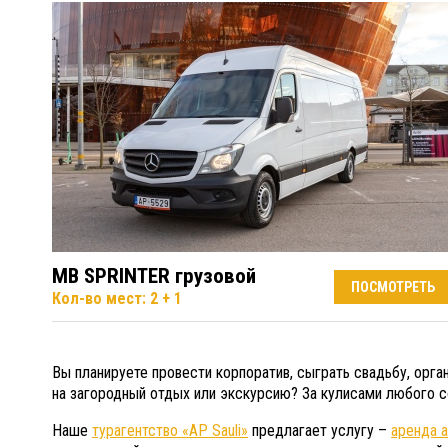
MB SPRINTER грузовой
ПОСМОТРЕТЬ
Кол-во мест: 2 + 1
Вы планируете провести корпоратив, сыграть свадьбу, орг
на загородный отдых или экскурсию? За кулисами любого со
Наше
турагентство «AP Sauli»
предлагает услугу –
аренда 