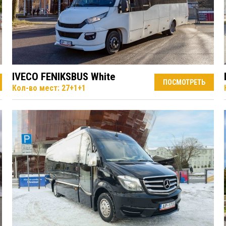
IVECO FENIKSBUS White
ПОСМОТРЕТЬ
Кол-во мест: 27+1+1