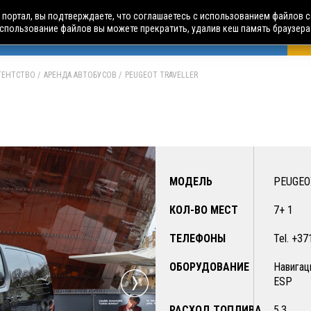
портал, вы подтверждаете, что соглашаетесь с использованием файлов c
использование файлов вы можете прекратить, удалив кеш память браузера
БУСНЫЕ ТУРЫ
АВИА ПУТЕШЕСТВИЯ
ЧАРТЕРЫ
А
АГЕНТСТВО
АРЕНДА АВТОБУСОВ
PEUGEOT TRAVELLER
МОДЕЛЬ
PEUGEO
КОЛ-ВО МЕСТ
7+ 1
ТЕЛЕФОНЫ
Tel. +3
ОБОРУДОВАНИЕ
Навигац
ESP
РАСХОД ТОПЛИВА
5.3