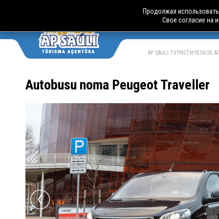
Продолжая использовать 
Свое согласие на 
АВТО
LV
RU
AP SAULI ТУРИСТИЧЕСКОЕ 
Autobusu noma Peugeot Traveller