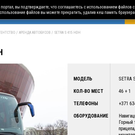
портал, вы подтверждаете, что соглашаетесь с использованием файлов c
использование файлов вы можете прекратить, удалив кеш память браузера
БУСНЫЕ ТУРЫ
АВИА ПУТЕШЕСТВИЯ
ЧАРТЕРЫ
А
АГЕНТСТВО
АРЕНДА АВТОБУСОВ
SETRA S 415 HDH
H
МОДЕЛЬ
SETRA 
КОЛ-ВО МЕСТ
46 + 1
ТЕЛЕФОНЫ
+371 63
ОБОРУДОВАНИЕ
Навигац
Горный 
прицепа
монитор