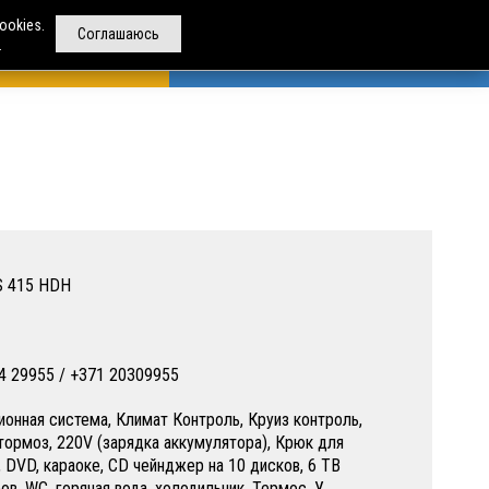
ookies.
Соглашаюсь
.
РЕНДА АВТОБУСОВ
ДРУГИЕ УСЛУГИ
О НАС
S 415 HDH
4 29955 / +371 20309955
ионная система, Климат Контроль, Круиз контроль,
тормоз, 220V (зарядка аккумулятора), Крюк для
, DVD, караоке, CD чейнджер на 10 дисков, 6 ТВ
ов, WC, горячая вода, холодильник, Термос. У