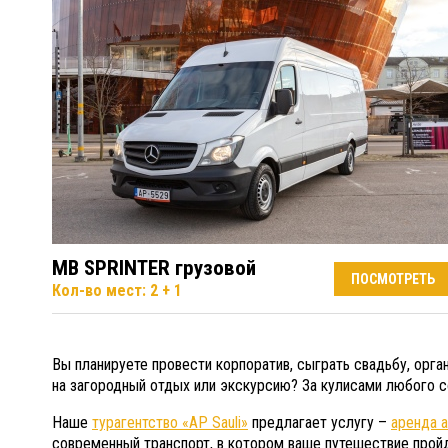
MB SPRINTER грузовой
ПОСМОТРЕТЬ
Кол-во мест: 2 + 1
Вы планируете провести корпоратив, сыграть свадьбу, орг
на загородный отдых или экскурсию? За кулисами любого со
Наше
турагентство «AP Sauli»
предлагает услугу –
аренда 
современный транспорт, в котором ваше путешествие прой