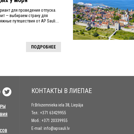
ариант для проведения отпуска.
Крит — выбираем страну для
яжные путешествия от AP Sauli....
ПОДРОБНЕЕ
КОНТАКТЫ В ЛИЕПАЕ
Fr.Brīvzemnieka iela 38, Liepāja
УРЫ
Тел.:
+371 63429955
ТВИЯ
Моб.:
+371 20339955
E-mail:
info@apsauli.lv
УСОВ