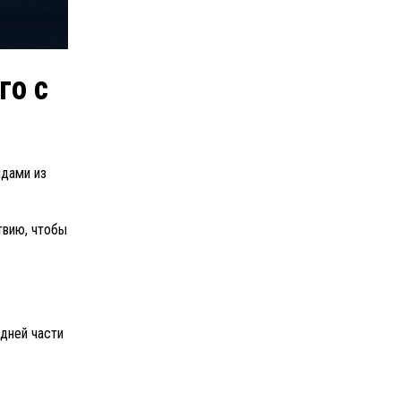
го с
идами из
твию, чтобы
едней части