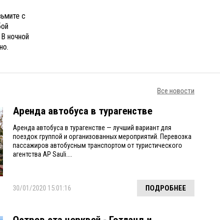
зьмите с
бой
 В ночной
но.
Все новости
Аренда автобуса в турагенстве
Аренда автобуса в турагенстве — лучший вариант для
поездок группой и организованных мероприятий. Перевозка
пассажиров автобусным транспортом от туристического
агентства AP Sauli....
30/01/2020 15:01:16
ПОДРОБНЕЕ
Остров ста церквей - Готланд и