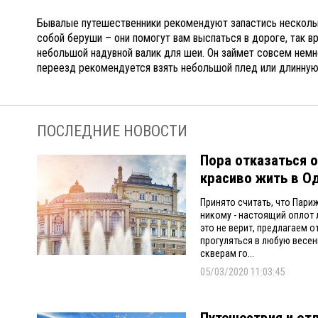
Бывалые путешественники рекомендуют запастись нескольк
собой беруши – они помогут вам выспаться в дороге, так в
небольшой надувной валик для шеи. Он займет совсем немног
переезд рекомендуется взять небольшой плед или длинную 
ПОСЛЕДНИЕ НОВОСТИ
Пора отказаться о
красиво жить в О
Принято считать, что Париж
никому - настоящий оплот л
это не верит, предлагаем о
прогуляться в любую весен
скверам го...
05/03/2020 11:03:45
Путешествия и от