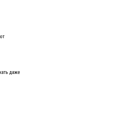
ают
жать даже