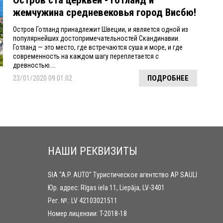
жемчужина средневековья город Висбю!
Остров Готланд принадлежит Швеции, и является одной из
популярнейших достопримечательностей Скандинавии.
Готланд — это место, где встречаются суша и море, и где
современность на каждом шагу переплетается с
древностью....
23/01/2020 09:01:02
ПОДРОБНЕЕ
НАШИ РЕКВИЗИТЫ
SIA "A.P. AUTO" Туристическое агентство AP SAULI
Юр. адрес: Rīgas iela 11, Liepāja, LV-3401
Рег. №.: LV 42103021511
Номер лицензии: T-2018-18