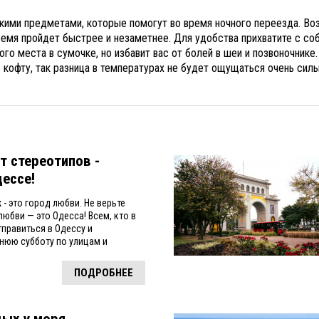
ими предметами, которые помогут во время ночного переезда. Во
ремя пройдет быстрее и незаметнее. Для удобства прихватите с со
о места в сумочке, но избавит вас от болей в шеи и позвоночнике.
кофту, так разница в температурах не будет ощущаться очень силь
т стереотипов -
дессе!
 - это город любви. Не верьте
юбви — это Одесса! Всем, кто в
тправиться в Одессу и
нюю субботу по улицам и
ПОДРОБНЕЕ
дых у моря