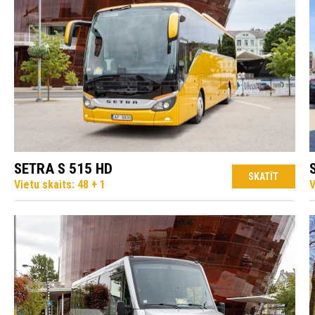
SETRA S 515 HD
SKATĪT
Vietu skaits: 48 + 1
V