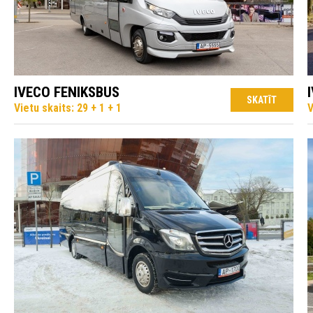
IVECO FENIKSBUS
SKATĪT
Vietu skaits: 29 + 1 + 1
V