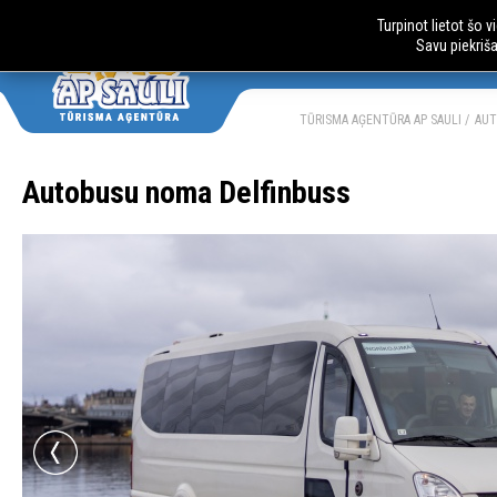
Turpinot lietot šo 
Savu piekriš
AUTOBUSU CE
LV
RU
TŪRISMA AĢENTŪRA AP SAULI
AU
Autobusu noma Delfinbuss