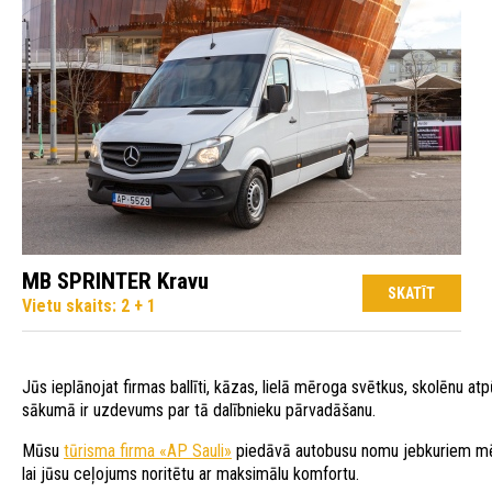
MB SPRINTER Kravu
SKATĪT
Vietu skaits: 2 + 1
Jūs ieplānojat firmas ballīti, kāzas, lielā mēroga svētkus, skolēnu a
sākumā ir uzdevums par tā dalībnieku pārvadāšanu.
Mūsu
tūrisma firma «AP Sauli»
piedāvā autobusu nomu jebkuriem mēr
lai jūsu ceļojums noritētu ar maksimālu komfortu.