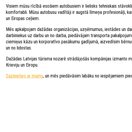
Visiem mūsu rīcībā esošiem autobusiem ir lielisks tehniskais stāvoklis,
komfortabli. Mūsu autobusu vadītāji ir augstā līmeņa profesionāļi, k
un Eiropas ceļiem.
Mēs apkalpojam dažādas organizācijas, uzņēmumus, iestādes un dar
darbiniekus uz darbu un no darba, piedāvājam transporta pakalpoj
ciemiņus kāzu un korporatīvo pasākumu gadījumā, aizvedīsim bērnus 
un no lidostas.
Dažādas Latvijas tūrisma nozarē strādājošās kompānijas izmanto mū
Krieviju un Eiropu.
Sazinieties ar mums
, un mēs piedāvāsim labāku no iespējamiem pi