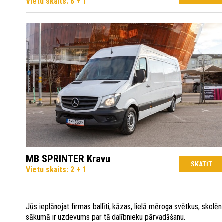
Vietu skaits: 8 + 1
MB SPRINTER Kravu
SKATĪT
Vietu skaits: 2 + 1
Jūs ieplānojat firmas ballīti, kāzas, lielā mēroga svētkus, skol
sākumā ir uzdevums par tā dalībnieku pārvadāšanu.