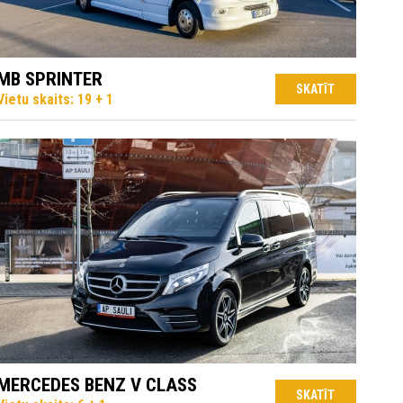
MB SPRINTER
SKATĪT
Vietu skaits: 19 + 1
MERCEDES BENZ V CLASS
SKATĪT