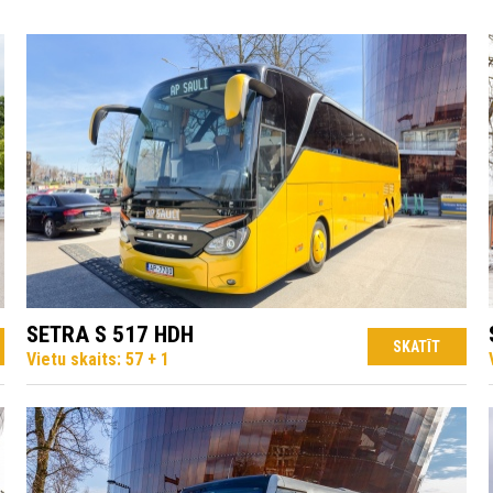
SETRA S 517 HDH
SKATĪT
Vietu skaits: 57 + 1