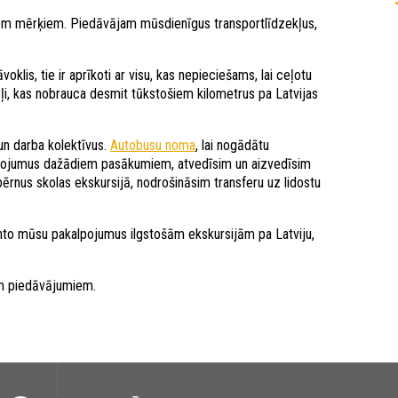
m mērķiem. Piedāvājam mūsdienīgus transportlīdzekļus,
klis, tie ir aprīkoti ar visu, kas nepieciešams, lai ceļotu
ļi, kas nobrauca desmit tūkstošiem kilometrus pa Latvijas
n darba kolektīvus.
Autobusu noma
, lai nogādātu
alpojumus dažādiem pasākumiem, atvedīsim un aizvedīsim
rnus skolas ekskursijā, nodrošināsim transferu uz lidostu
to mūsu pakalpojumus ilgstošām ekskursijām pa Latviju,
m piedāvājumiem.