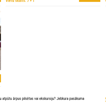
Vietu skaits: 7 + 1
ēnu atpūtu ārpus pilsētas vai ekskursiju? Jebkura pasākuma