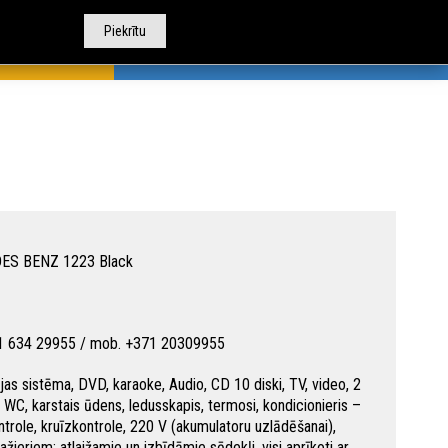
Piekrītu
TOBUSU NOMA
CITI PAKALPOJUMI
PAR MUMS
ES BENZ 1223 Black
71 634 29955 / mob. +371 20309955
jas sistēma, DVD, karaoke, Audio, CD 10 diski, TV, video, 2
, WC, karstais ūdens, ledusskapis, termosi, kondicionieris –
ntrole, kruīzkontrole, 220 V (akumulatoru uzlādēšanai),
ažieriem: atlaižamie un izbīdāmie sēdekļi, visi aprīkoti ar