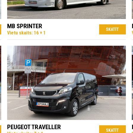
MB SPRINTER
SKATĪT
Vietu skaits: 16 + 1
PEUGEOT TRAVELLER
SKATĪT