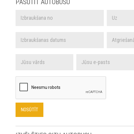
PASŪTĪT AUTOBUSU