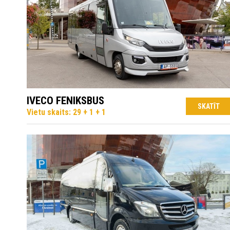
IVECO FENIKSBUS
SKATĪT
Vietu skaits: 29 + 1 + 1