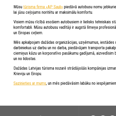
Mūsu
tūrisma firma «AP Sauli»
piedāvā autobusu nomu jebkurie
lai jūsu ceļojums noritētu ar maksimālu komfortu.
Visiem mūsu rīcībā esošiem autobusiem ir lielisks tehniskais stāvo
komfortabli. Mūsu autobusu vadītāji ir augstā līmeņa profesionā
un Eiropas ceļiem.
Mēs apkalpojam dažādas organizācijas, uzņēmumus, iestādes u
darbiniekus uz darbu un no darba, piedāvājam transporta pak
ciemiņus kāzu un korporatīvo pasākumu gadījumā, aizvedīsim bē
un no lidostas.
Dažādas Latvijas tūrisma nozarē strādājošās kompānijas izman
Krieviju un Eiropu.
Sazinieties ar mums
, un mēs piedāvāsim labāku no iespējamie