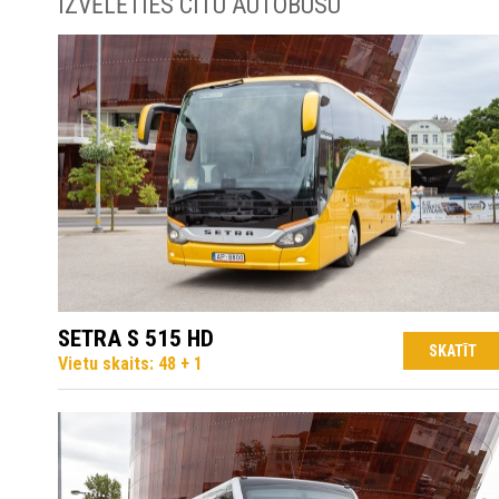
IZVĒLĒTIES CITU AUTOBUSU
SETRA S 515 HD
SKATĪT
Vietu skaits: 48 + 1