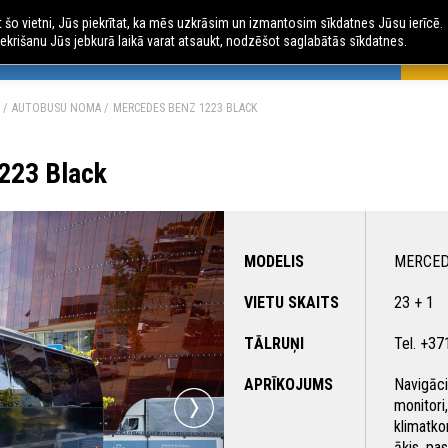
ot šo vietni, Jūs piekrītat, ka mēs uzkrāsim un izmantosim sīkdatnes Jūsu ierīcē.
ekrišanu Jūs jebkurā laikā varat atsaukt, nodzēšot saglabātās sīkdatnes.
 CEĻOJUMI
AVIO CEĻOJUMI
ČARTERLIDOJUMI
AU
AUTOBUSU NOMA
MERCEDES BENZ 1223 BLACK
223 Black
MODELIS
MERCED
VIETU SKAITS
23 + 1
TĀLRUŅI
Tel. +3
APRĪKOJUMS
Navigāci
monitori
klimatko
āķis, pas