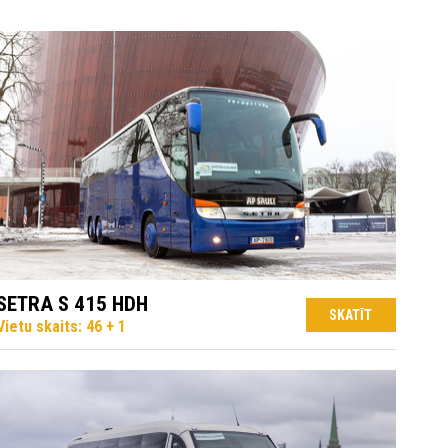
SETRA S 415 HDH
SKATĪT
Vietu skaits: 46 + 1