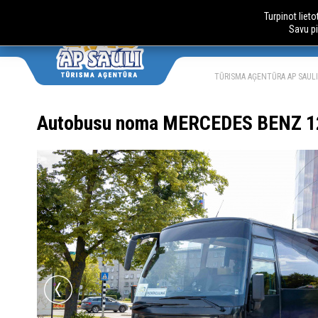
Turpinot liet
Savu pi
AUTOBUSU
LV
RU
TŪRISMA AĢENTŪRA AP SAULI
Autobusu noma MERCEDES BENZ 1